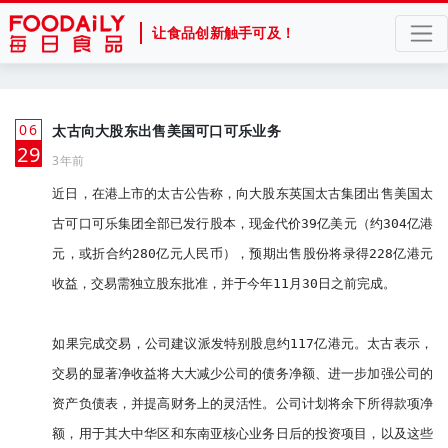
让食品创新触手可及！
06
太古向大股东出售美国可口可乐业务
月
29
3年前
近日，在港上市的太古公告称，向大股东英国太古集团出售美国太
古可口可乐集团全部已发行股本，现金代价39亿美元（约304亿港
元，或折合约280亿元人民币），预期出售股份将录得228亿港元
收益，交易需独立股东批准，并于今年11月30日之前完成。

如果完成交易，公司建议派发特别股息约117亿港元。太古表示，
交易的显著净收益将大大减少公司的债务净额、进一步加强公司的
资产负债表，并提高财务上的灵活性。公司计划将余下所得款项净
额，用于其大中华区和东南亚核心业务日后的投资项目，以及这些