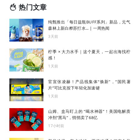
热门文章
纯甄推出「每日益瓶BUFF系列」新品，元气
森林上新白桦苏打水... | 一周热闻
3天前
柠季 × 大力水手｜这个夏天，一起出海找柠
感！
1天前
官宣张凌赫！产品线集体“焕新”，“国民薯
片”可比克按下年轻化加速键
1天前
山姆、盒马盯上的 “喝水神器”！美国电解质
冲剂“黑马”，悄悄卖了68亿
17小时前