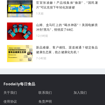
官宣张凌赫！产品线集体“焕新”，“国民薯
片”可比克按下年轻化加速键
1天前
山姆、盒马盯上的 “喝水神器”！美国电解质
冲剂“黑马”，悄悄卖了68亿
12小时前
新品难爆、客户难找、渠道难通？锁定食品
健康生态展，抢占健康化先机！
7小时前
Foodaily每日食品
关于我们
联系我们
加入我们
使用协议
免责声明