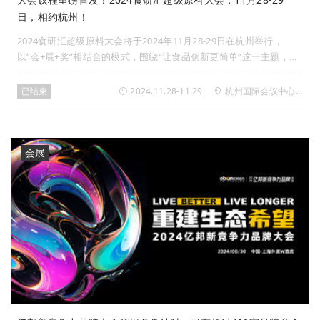
日，相约杭州！
2024食研汇超级原料大会将于2024年11月28-29日在杭州举行，
以“会+展+奖”相结合的模式，围绕“让食品创新更简单”这一主题，发
挥食研汇品牌优势，聚焦七大热门专题，汇集全球食品与饮料行业专
家、知名企业、高校学者、创新品牌……打造颇具重磅影响力的食品
已结束
2024.11.28-11.29
杭州国际会议中心洲际酒店
行业年度盛会！
会展