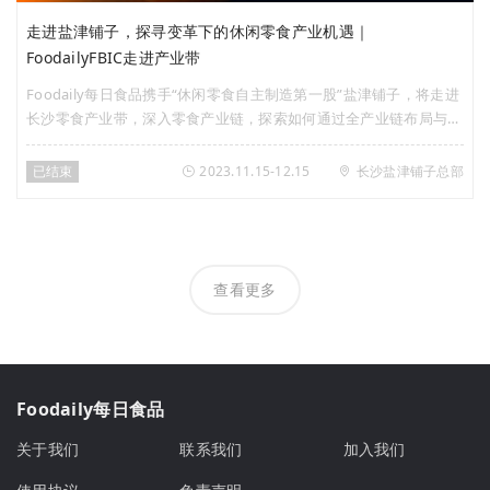
走进盐津铺子，探寻变革下的休闲零食产业机遇｜
FoodailyFBIC走进产业带
Foodaily每日食品携手“休闲零食自主制造第一股”盐津铺子，将走进
长沙零食产业带，深入零食产业链，探索如何通过全产业链布局与供
应链变革从而打造零食品牌新势能，挖掘未来品类新机遇，钻探如何
用品类创新打造超级爆品，解密零食品牌如何实现跃迁与突围。
已结束
2023.11.15-12.15
长沙盐津铺子总部
查看更多
Foodaily每日食品
关于我们
联系我们
加入我们