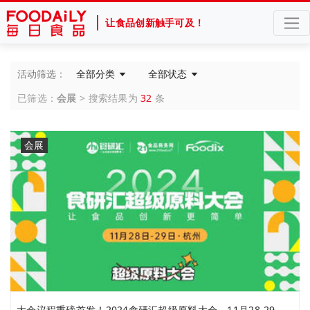
让食品创新触手可及！
活动筛选：
全部分类
全部状态
已筛选：
会展
> 搜索结果为
32
条
会展
大会议程重磅首发！2024食研汇超级原料大会，11月28-29