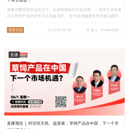
健康消费持续升温的当下，从原料创新到产品创新，一场关于未来食
品与营养产业的竞争正在加速展开。 作为亚洲健康营养与食品配料
领域的标志性展会，2026 HNC亚洲天然及保健品展与FiA健康天然原
料、食品配料展览会即将同期启幕。 前者立足大健康终端消费市
查看回放
2026.06.16
线上（Foodaily每日食品视频号）
场，汇聚两千余个国内外知名营养健康品牌，聚焦健康新品迭代、消
费趋势变迁等核心赛道，全景呈现市场最前沿的消费需求；后者则汇
聚食品配料优质供应商，聚焦功能性食品配料发展方向。 从消费者
需求洞察到产品创新落地，从终端品牌竞争到上游技术突破，两大展
直播
会联动构建起覆盖全产业链的创新生态，也成为观察未来十年健康食
品产业趋势的重要窗口。 2026年的创新风向又将吹向哪里？
直播预告 | 对话恒天然、益普索：草饲产品在中国，下一个市