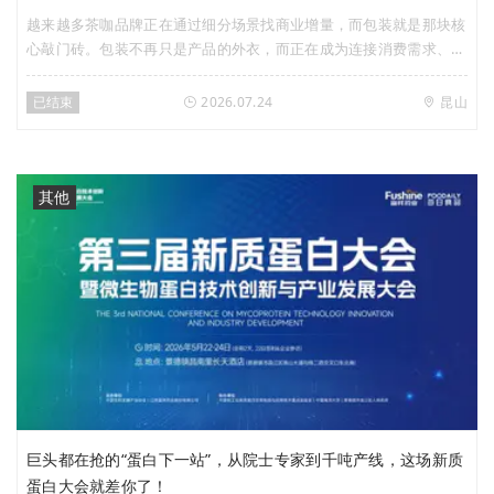
越来越多茶咖品牌正在通过细分场景找商业增量，而包装就是那块核
心敲门砖。包装不再只是产品的外衣，而正在成为连接消费需求、重
塑消费场景、创造商业增量的重要载体。在此背景下，Foodaily于7
月24日（周五）携手国际包装企业利乐，特别策划「场景定爆品，即
已结束
2026.07.24
昆山
饮茶咖的下一个商业增量」创新私享会，聚焦即饮茶&即饮咖啡赛
道，深入探讨以下问题：哪些细分场景正在跑出新增量？从全球视野
来看，还有哪些已经被验证的增长方向？功能化、养生化、新鲜体
验，将如何重构下一代即饮茶咖产品？品牌如何通过产品、工艺与包
其他
装创新打造差异化体验？从场景洞察到产品落地，包装创新如何帮助
品牌兼顾体验价值与商业价值？
巨头都在抢的“蛋白下一站”，从院士专家到千吨产线，这场新质
蛋白大会就差你了！