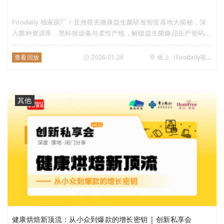
Foodaily 独家探厂！亚洲领先微康益生菌研发智造基地大揭秘，深
入菌种资源库、黑科技设备与柔性产线，解锁益生菌爆品生产密码，
BC99 等明星菌株爆款方案全公开，全链路赋能产业创新！
查看回放
2026.01.28
线上（Foodaily视频号）
其他
健康烘焙新顶流：从小众到爆款的增长密钥 | 创新私享会