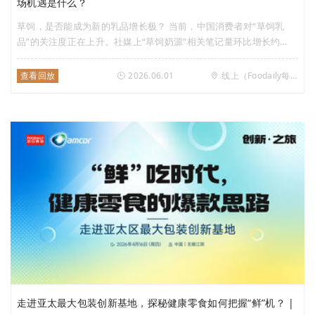
场机遇是什么？
草饲，是否能成为新的乳品增长极？ 当前，中国消费者对“草饲乳
品”的关注度正在上升。社媒上“草饲奶源”相关笔记量环比增长约
66%，互动量提升超140%，用户关注度与参与度同步放大，整体热
度明显走高。 可以说，“草饲乳品”的消费需求已经形成，但行业仍面
查看回放
2026.06.01
线上（Foodaily每日食品视频号）
临诸多现实挑战。 作为一个具备商业价值的细分品类，草饲乳品的
长期健康发展，不能只靠企业各自定义，它更需要一套清晰、统一、
可信的规则来界定和保护。 参考全球经验，政府层面的制度介入，
往往是产业走向成熟的关键一步。标准的出台，不仅是产业成熟的标
志，更是推动它从粗放增长迈向高质量发展的支点。 2025年，新西
兰正式发布国家级草饲标准。作为这一标准的实践者，恒天然及其旗
下安佳、安佳专业乳品、NZMP，是否有值得我们借鉴的经验？对于
中国市场而言，消费者的需求已被充分唤醒，但要把这股势能真正转
化为一个更成熟的产业赛道，还需要什么？ 6月1日（星期一）
16:00，Foodaily每日食品将对话恒天然、益普索，从技术、消费者
与趋势三个维度，共同探讨草饲乳品的破局之路。
走进亚太最大包装创新基地，探秘健康零食如何把握“鲜”机？ |