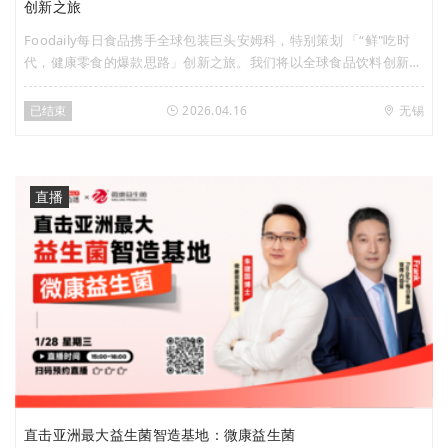
创新之旅
Foodaily每日食品携手全球包装巨头安姆科，特别策划 「“鲜"吃时
代，健康零食的爆款思路」创新之旅。我们将以全球食品饮料创新风
向标——Foodaily创新博览会为起点，从全球视野出发，捕获前沿创
新灵感；再走进亚太区最大包装创新基地——安姆科亚太研发中心，
已结束
2026.04.16
无锡
探秘包装技术如何赋能原型落地，加速概念共创。 一站式打通「趋
势→灵感→原型」创新闭环，全程沉浸式体验食品创新全链路，让健
康零食的创新想法从“脑洞”变为“可落地的方案”，共同解码健康零食
的爆款底层逻辑！ 本次活动仅限30-40席，聚焦意向开发肉类/卤味/
直播
海鲜水产/豆类素食等品类的即食餐饮菜肴或即食零食品类，定向特
邀品牌方/渠道方/食品代工的产品、研发、市场、包装、采购负责人
参与，实名审核制报名已正式开启，扫描下方海报二维码填写信息，
即有机会与行业大咖共探零食品类新机！ 活动安排
直击亚洲最大益生菌智造基地：微康益生菌