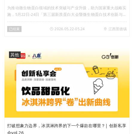
为推动微生物蛋白领域的技术突破与产业升级，助力国家重大战略实
施，5月22日-24日「第三届新质蛋白大会暨微生物蛋白技术创新与产
业发展大会」在江西省景德镇市召开。Foodaily联合富祥股份深度参
与策划该专题内容，全力助推蛋白创新赛道的发展，深入探讨新质蛋
已结束
2026.05.22-05.24
江西景德镇
白创新发展与增长。
其他
打破想象力边界，冰淇淋跨界的下一个爆款在哪里？| 创新私享
会vol.26