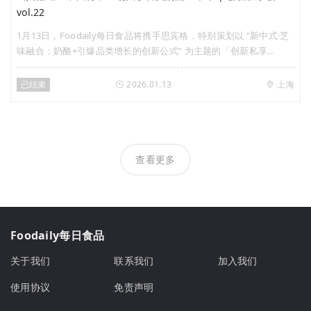
vol.22
1月13日，Foodaily每日食品将携手思宾格，特别策划以 “新中式·芝
味融合：奶酪+引爆品类增长的创新公式” 为主题的「创新私享
会」，将与创新代表品牌、研发专家及行业智库一同，解码“奶酪
+”爆款密码，将趋势洞察转化为可落地的增长机遇。
已结束
2026.01.13
上海
查看更多
Foodaily每日食品
关于我们
联系我们
加入我们
使用协议
免责声明