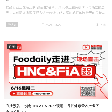
饮品行业正在经历的“甜品化”变革。冰淇淋正在突破季节与场景的边
界，以创新姿态深度嵌入这一趋势，成为驱动感官体验升级的关键变
量。在此背景下，Foodaily将于5月22日（周五）携手国民冰淇淋品
牌八喜，特别策划「饮品甜品化，冰淇淋跨界“卷”出新曲线」主题
已结束
2026.05.22
上海
「创新私享会」，诚邀行业先行者走进八喜工厂，系统探索冰淇淋在
饮品甜品化浪潮中的跨界潜力与爆款思路。
直播
直播预告 | 锁定HNC&FiA 2026现场，寻找健康营养产业下一
个增长机会！