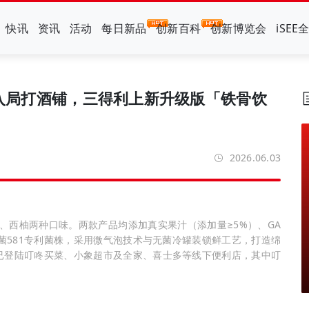
快讯
资讯
活动
每日新品
创新百科
创新博览会
iSEE
马入局打酒铺，三得利上新升级版「铁骨饮
2026.06.03
柠檬、西柚两种口味。两款产品均添加真实果汁（添加量≥5%）、GA
杆菌581专利菌株，采用微气泡技术与无菌冷罐装锁鲜工艺，打造绵
已登陆叮咚买菜、小象超市及全家、喜士多等线下便利店，其中叮