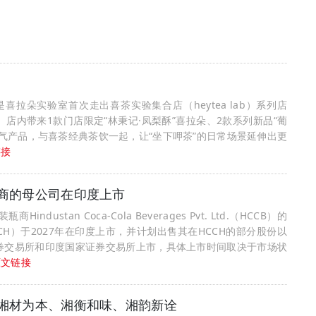
喜拉朵实验室首次走出喜茶实验集合店（heytea lab）系列店
店内带来1款门店限定“林秉记·凤梨酥”喜拉朵、2款系列新品“葡
人气产品，与喜茶经典茶饮一起，让“坐下呷茶”的日常场景延伸出更
链接
瓶商的母公司在印度上市
tan Coca‑Cola Beverages Pvt. Ltd.（HCCB）的
. Ltd.（HCCH）于2027年在印度上市，并计划出售其在HCCH的部分股份以
券交易所和印度国家证券交易所上市，具体上市时间取决于市场状
原文链接
、湘材为本、湘衡和味、湘韵新诠