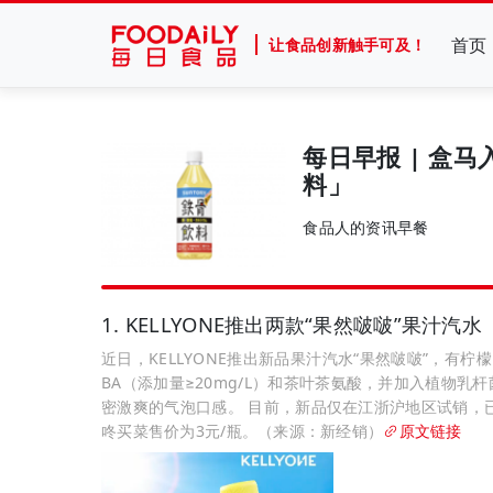
首页
让食品创新触手可及！
每日早报 | 盒
料」
食品人的资讯早餐
1. KELLYONE推出两款“果然啵啵”果汁汽水
近日，KELLYONE推出新品果汁汽水“果然啵啵”，有
BA（添加量≥20mg/L）和茶叶茶氨酸，并加入植物乳
密激爽的气泡口感。 目前，新品仅在江浙沪地区试销，
咚买菜售价为3元/瓶。（来源：新经销）
原文链接