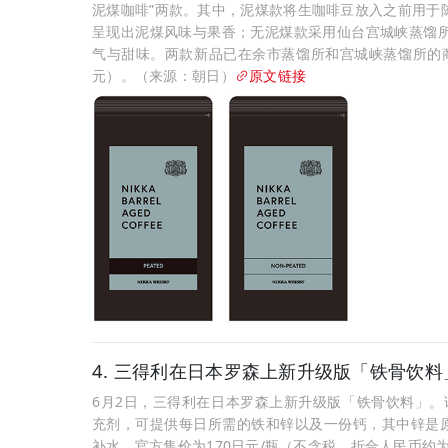
泥煤咖啡”两款。其中，泥煤款将生咖啡豆放入之前用于
呈现出泥煤风味与果香；无泥煤款采用仙台宫城峡蒸馏
气与甜味。两款新品已在余市蒸馏所和宫城峡蒸馏所的商店
元）。（来源：朝日）
原文链接
4. 三得利在日本罗森上新升级版「铁骨饮料
6月2日，三得利在日本罗森上新升级版「铁骨饮料」。
充剂，可提供每日所需的铁和锌以及一份钙，其中锌是原
补水，官方售价为170日元/瓶（不含税，折合人民币约为