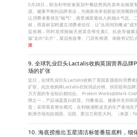
5月28日，联合利华饮食策划中餐趋势风尚发布会湘菜
源、健康平衡到品牌表达，为湘菜传承创新提供清晰路径
让消费者看得见“锅气”，感受湘菜最动人的烟火气息。
材，用真材实料建立消费者信任，让“从田间到餐桌”成
盐依赖，同时发挥辣椒天然富含维生素C、抗炎等健康属
饭”走向“出片”，菜品有故事、门店有格调、体验有记
接
9. 全球乳业巨头Lactalis收购英国营养品牌
场的扩张
近日，全球乳业巨头Lactalis收购了英国直接面向消费者
扩张。此次收购将Lactalis在快消品分销、供应链和品牌开
力方面的专业知识相结合。 Protein Works由Mark
牌之一，产品涵盖蛋白奶昔、代餐食品、健康补充剂和高
昔；采用垂直整合模式，在利物浦斯皮克的生产基地生产
欧洲市场包括德国、法国、爱尔兰和意大利。（来源：foo
10. 海底捞推出五星清洁标签番茄底料，细