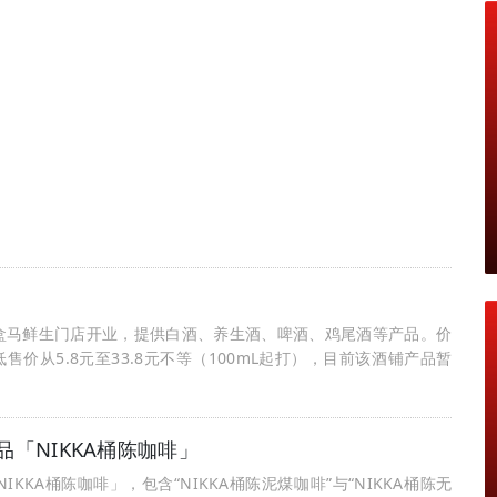
）在徐州盒马鲜生门店开业，提供白酒、养生酒、啤酒、鸡尾酒等产品。价
从5.8元至33.8元不等（100mL起打），目前该酒铺产品暂
品「NIKKA桶陈咖啡」
KKA桶陈咖啡」，包含“NIKKA桶陈泥煤咖啡”与“NIKKA桶陈无