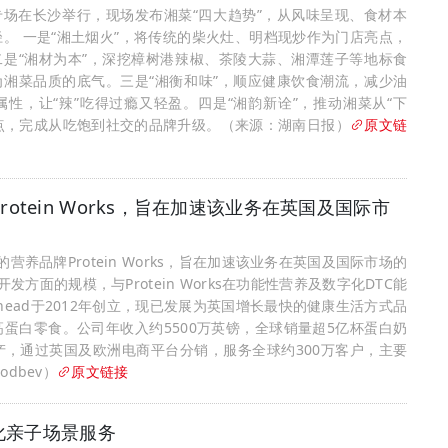
专场在长沙举行，现场发布湘菜“四大趋势”，从风味呈现、食材本
。 一是“湘土烟火”，将传统的柴火灶、明档现炒作为门店亮点，
二是“湘材为本”，深挖樟树港辣椒、茶陵大蒜、湘潭莲子等地标食
为湘菜品质的底气。三是“湘衡和味”，顺应健康饮食潮流，减少油
性，让“辣”吃得过瘾又轻盈。四是“湘韵新诠”，推动湘菜从“下
忆点，完成从吃饱到社交的品牌升级。（来源：湖南日报）
原文链
Protein Works，旨在加速该业务在英国及国际市
的营养品牌Protein Works，旨在加速该业务在英国及国际市场的
发方面的规模，与Protein Works在功能性营养及数字化DTC能
 Coxhead于2012年创立，现已发展为英国增长最快的健康生活方式品
蛋白零食。公司年收入约5500万英镑，全球销量超5亿杯蛋白奶
，通过英国及欧洲电商平台分销，服务全球约300万客户，主要
dbev）
原文链接
化亲子场景服务