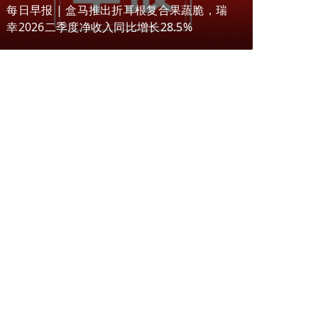
每日早报 | 盒马推出折耳根复合果蔬脆，瑞
幸2026二季度净收入同比增长28.5%