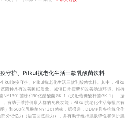
ul免疫守护、Pilkul抗老化生活三款乳酸菌饮料
lkul免疫守护、Pilkul抗老化生活三款乳酸菌饮料。其中，Pilku
报道，该菌种具有改善睡眠质量、减轻日常疲劳和改善肠道环境、维持
菌NY1301菌株和90亿醋酸菌GK-1（汉逊葡糖酸杆菌GK-1），据
），有助于维持健康人群的免疫功能；Pilkul抗老化生活每瓶含有
-吡喃-4-酮）和600亿乳酸菌NY1301菌株，据报道，DDMP具备抗氧化作
的部分记忆力（语言回忆能力），并有助于维持肌肤弹性和保护肌