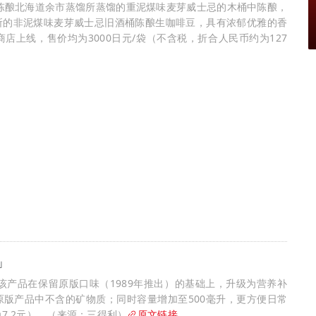
陈酿北海道余市蒸馏所蒸馏的重泥煤味麦芽威士忌的木桶中陈酿，
所的非泥煤味麦芽威士忌旧酒桶陈酿生咖啡豆，具有浓郁优雅的香
上线，售价均为3000日元/袋（不含税，折合人民币约为127
」
该产品在保留原版口味（1989年推出）的基础上，升级为营养补
版产品中不含的矿物质；同时容量增加至500毫升，更方便日常
7.2元）。（来源：三得利）
原文链接