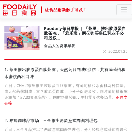
让食品创新触手可及！
Foodaily每日早报 | 「茶里」推出胶原蛋白
肽茶冻，「君乐宝」两亿购买皇氏乳业子公
司股权…
食品人的资讯早餐
2022.01.25
1. 茶里推出胶原蛋白肽茶冻，天然蒟蒻制成0脂肪，共有葡萄柚和
水蜜桃两种口味
近日，CHALI茶里推出胶原蛋白肽茶冻，有葡萄柚和水蜜桃两种口味。
由天然蒟蒻制成，富含胶原蛋白肽，小分子促进吸收，同时葡萄柚茶冻
还添加了≥7.33%浓缩果汁。同时热量较低，主打零食代餐场景。
原文
链接
2. 布局调味品市场，三全推出两款意式肉酱料理包
近日，三全食品推出了两款意式肉酱料理包，分为经典意式番茄肉酱和