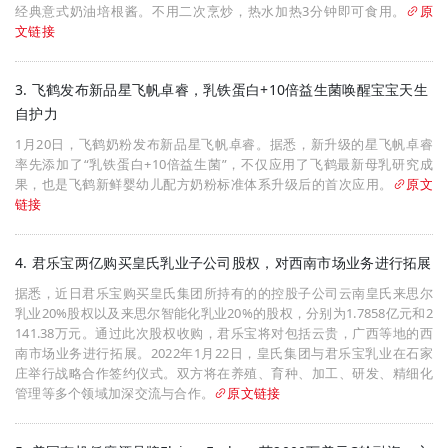
经典意式奶油培根酱。不用二次烹炒，热水加热3分钟即可食用。
原
文链接
3. 飞鹤发布新品星飞帆卓睿，乳铁蛋白+10倍益生菌唤醒宝宝天生
自护力
1月20日，飞鹤奶粉发布新品星飞帆卓睿。据悉，新升级的星飞帆卓睿
率先添加了“乳铁蛋白+10倍益生菌”，不仅应用了飞鹤最新母乳研究成
果，也是飞鹤新鲜婴幼儿配方奶粉标准体系升级后的首次应用。
原文
链接
4. 君乐宝两亿购买皇氏乳业子公司股权，对西南市场业务进行拓展
据悉，近日君乐宝购买皇氏集团所持有的的控股子公司云南皇氏来思尔
乳业20%股权以及来思尔智能化乳业20%的股权，分别为1.7858亿元和2
141.38万元。通过此次股权收购，君乐宝将对包括云贵，广西等地的西
南市场业务进行拓展。2022年1月22日，皇氏集团与君乐宝乳业在石家
庄举行战略合作签约仪式。双方将在养殖、育种、加工、研发、精细化
管理等多个领域加深交流与合作。
原文链接