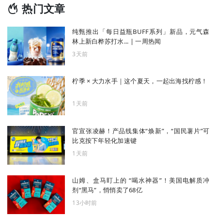
热门文章
纯甄推出「每日益瓶BUFF系列」新品，元气森
林上新白桦苏打水... | 一周热闻
3天前
柠季 × 大力水手｜这个夏天，一起出海找柠感！
1天前
官宣张凌赫！产品线集体“焕新”，“国民薯片”可
比克按下年轻化加速键
1天前
山姆、盒马盯上的 “喝水神器”！美国电解质冲
剂“黑马”，悄悄卖了68亿
13小时前