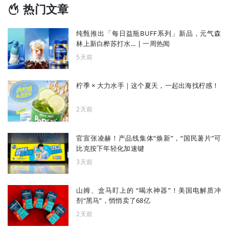
热门文章
纯甄推出「每日益瓶BUFF系列」新品，元气森
林上新白桦苏打水... | 一周热闻
5天前
柠季 × 大力水手｜这个夏天，一起出海找柠感！
2天前
官宣张凌赫！产品线集体“焕新”，“国民薯片”可
比克按下年轻化加速键
3天前
山姆、盒马盯上的 “喝水神器”！美国电解质冲
剂“黑马”，悄悄卖了68亿
2天前