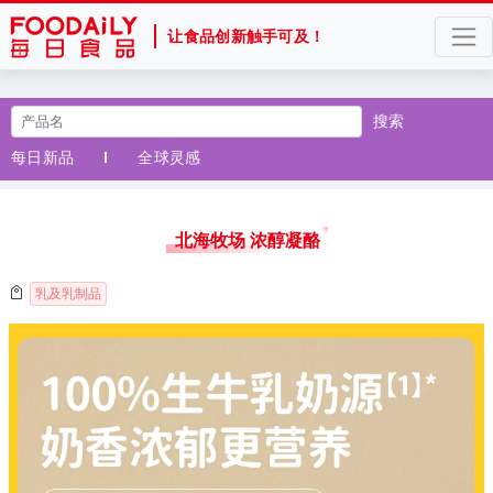
让食品创新触手可及！
搜索
每日新品
全球灵感
北海牧场 浓醇凝酪
乳及乳制品