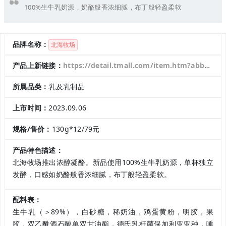
100%生牛乳奶源，奶酪般香浓细腻，布丁般轻盈柔软
品牌名称：
北海牧场
产品上新链接：
https://detail.tmall.com/item.htm?abbucket=10&id=735221433360&rn=8bfebcc94936391300acd45f4df55264&spm=a1z10.3-b.w4011-22990797142.44.5deb1697PbB1oW&skuId=5255677691483
所属品类：
乳及乳制品
上市时间：
2023.09.06
规格/售价：
130g*12/79元
产品特色描述：
北海牧场推出浓醇凝酪。新品使用100%生牛乳奶源，单杯独立
发酵，口感如奶酪般香浓细腻，布丁般轻盈柔软。
配料表：
生牛乳（＞89%），白砂糖，稀奶油，鸡蛋黄粉，明胶，果
胶，双乙酰酒石酸单双甘油酯，德氏乳杆菌保加利亚亚种，唾