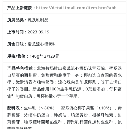
产品上新链接：
https://detail.tmall.com/item.htm?abbucket=15&id=738476392302&ns=1&spm=a21n57.1.0.0.5bb2523cq1ZkKg&skuId=5267087726557
所属品类：
乳及乳制品
上市时间：
2023.09.19
所含口味：
蜜瓜流心椰奶味
规格/售价：
140g*12/129元
产品特色描述：
北海牧场推出蜜瓜流心椰奶味宝石碗。蜜瓜选
自新疆的西州蜜，集甜度和脆度于一身；椰肉选自泰国的香水
椰，嫩滑清香有独特奶香；流心珠内是印尼椰浆，咬下去满口
椰子的香甜。新品使用100%生牛乳奶源，0蔗糖添加，每杯富
含5.1g蛋白质，每杯热量小于一个苹果。
配料表：
生牛乳（＞80%），蜜瓜流心椰子果酱（≥10%），赤
藓糖醇，浓缩牛奶蛋白，稀奶油，鸡蛋黄粉，柑橘纤维素，甜
菊糖苷，唾液链球菌嗜热亚种，德氏乳杆菌保加利亚亚种，鼠
李糖乳酪杆菌