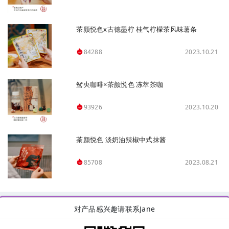
茶颜悦色x古德墨柠 桂气柠檬茶风味薯条
2023.10.21
84288
鸳央咖啡×茶颜悦色 冻萃茶咖
2023.10.20
93926
茶颜悦色 淡奶油辣椒中式抹酱
2023.08.21
85708
对产品感兴趣请联系Jane