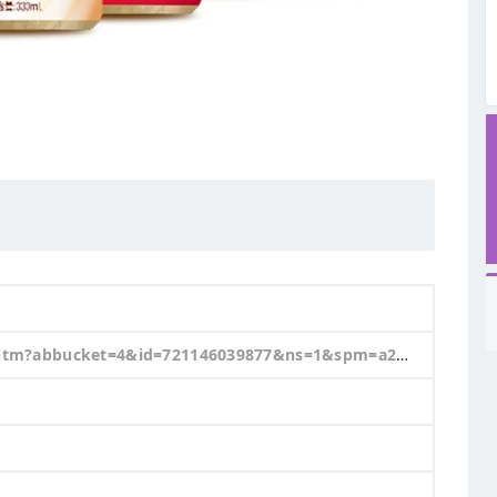
ucket=4&id=721146039877&ns=1&spm=a21n57.1.0.0.19cf523csJjQpK