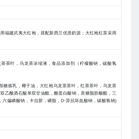
选用福建武夷大红袍，搭配新西兰优质奶源；大红袍红茶采用
龙茶茶叶，乌龙茶浓缩液，食品添加剂（柠檬酸钠，碳酸氢
加糖炼乳，椰子油，大红袍乌龙茶茶叶，红茶茶叶，乌龙茶
，双乙酰酒石酸单双甘油酯，酪蛋白酸钠，蔗糖脂肪酸酯，三
六偏磷酸钠，卡拉胶，磷脂，D-异抗坏血酸钠，碳酸氢钠)