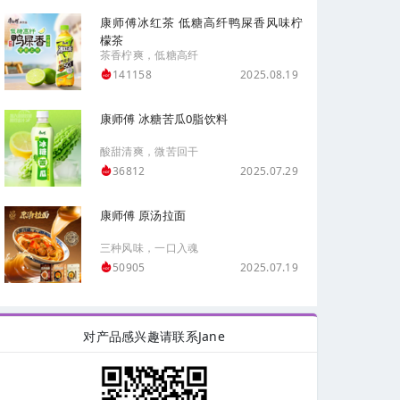
康师傅冰红茶 低糖高纤鸭屎香风味柠
檬茶
茶香柠爽，低糖高纤
2025.08.19
141158
康师傅 冰糖苦瓜0脂饮料
酸甜清爽，微苦回干
2025.07.29
36812
康师傅 原汤拉面
三种风味，一口入魂
2025.07.19
50905
对产品感兴趣请联系Jane