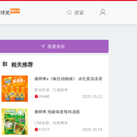
搜索
全球奖
我要发布
相关推荐
康师傅x《疯狂动物城》 冰红茶冻冻茶
果冻质感，口感新奇
2025.10.22
29440
康师傅 泡椒味老母鸡汤面
口味创新，纯鲜爽辣
2025.10.10
15577