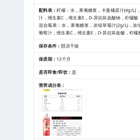
配料表：
柠檬：水，果葡糖浆，卡曼橘原汁(4g/
汁，维生素C，维生素E，D-异抗坏血酸钠，柠檬
混合莓果：水，果葡糖浆，浓缩草莓汁(2g/L)，浓缩
葡萄汁，维生素C，维生素E，D-异抗坏血酸，柠檬
保存条件：
阴凉干燥
保质期：
12个月
是否即食/即饮：
是
营养成分表：