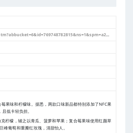
ucket=6&id=769748782815&ns=1&spm=a21n57.1.0.0.6a4b523cFJNbNk
莓果味和柠檬味。据悉，两款口味新品都特别添加了NFC果
，且低卡轻负担。
力克柠檬，辅之以青瓜、菠萝和苹果；复合莓果味使用红颜草
以巨峰葡萄和重瓣红玫瑰，清甜怡人。