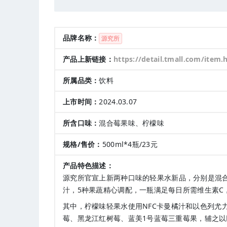
品牌名称：
源究所
产品上新链接：
https://detail.tmall.com/item.htm?abb
所属品类：
饮料
上市时间：
2024.03.07
所含口味：
混合莓果味、柠檬味
规格/售价：
500ml*4瓶/23元
产品特色描述：
源究所官宣上新两种口味的轻果水新品，分别是混合
汁，5种果蔬精心调配，一瓶满足每日所需维生素C
其中，柠檬味轻果水使用NFC卡曼橘汁和以色列尤
莓、黑龙江红树莓、蓝美1号蓝莓三重莓果，辅之