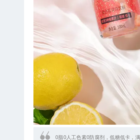
0脂0人工色素0防腐剂，低糖低卡，满