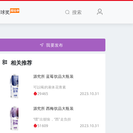
搜索
全球奖
我要发布
相关推荐
源究所 蓝莓饮品大瓶装
可以喝的液体花青素
2023.10.31
29465
源究所 西梅饮品大瓶装
“噗”出烦恼，“西”走负担
2023.10.31
51609