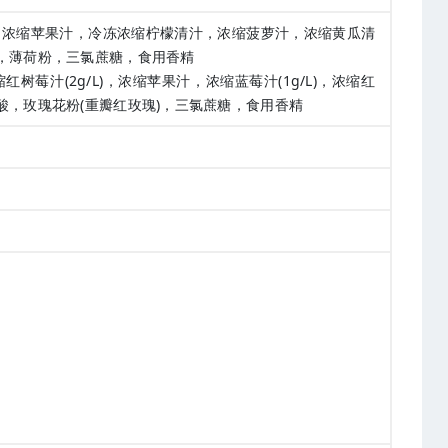
L)，浓缩苹果汁，冷冻浓缩柠檬清汁，浓缩菠萝汁，浓缩黄瓜清
酸，薄荷粉，三氯蔗糖，食用香精
红树莓汁(2g/L)，浓缩苹果汁，浓缩蓝莓汁(1g/L)，浓缩红
酸，玫瑰花粉(重瓣红玫瑰)，三氯蔗糖，食用香精