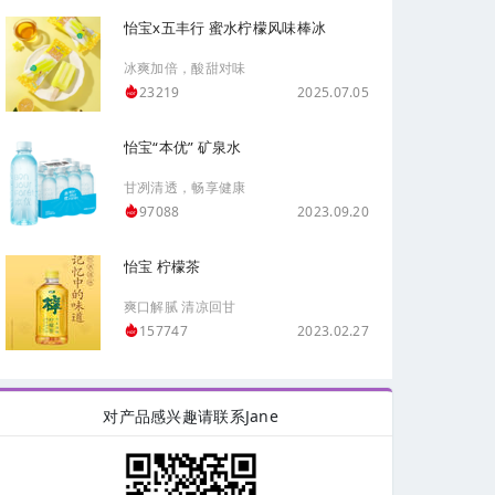
怡宝x五丰行 蜜水柠檬风味棒冰
冰爽加倍，酸甜对味
2025.07.05
23219
怡宝“本优” 矿泉水
甘冽清透，畅享健康
2023.09.20
97088
怡宝 柠檬茶
爽口解腻 清凉回甘
2023.02.27
157747
对产品感兴趣请联系Jane