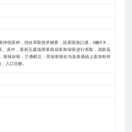
国传统茶种，结合萃取技术锁香，还原现泡口感，0糖0卡，
茶。其中，茉莉玉露选用茉莉花茶和绿茶进行萃取，清新花
，茶味浓郁，兰香醇正；而岩茶除在乌龙茶基础上添加有特
顺，入口甘醇。