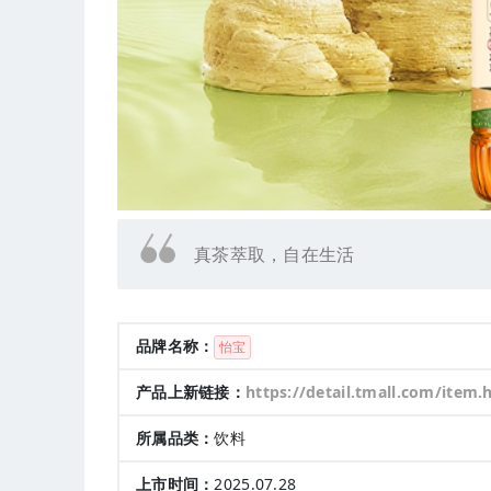
真茶萃取，自在生活
品牌名称：
怡宝
产品上新链接：
https://detail.tmall.com/item.htm?id=950440661534&pisk=gjh-ea6S-nxlebc8o4Jc-S4TGPT0vK0yE0u1tkqldmnxr0Lez7XoRx3ZDUPnx2ZKvmqqvJ8zxkZKx2MkoCAiz4PUOkKMsCfEfVsr29w7Fe1bJPL0PYvewhFUOhxGn6wy6WoSDwDOdtab0yUCOuiQGSaL5W
所属品类：
饮料
上市时间：
2025.07.28