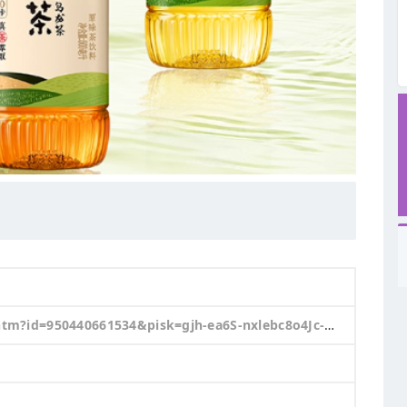
aQPWTYcyUNdgiIAEEbSyrQA_w5hsauca67OkajlPUgPTZ7AE3b0PPQADwWkqGAlaEhPkCKe-N4Bdvyd6fnMze8v6qA9DGfs8qsxo1BfRUJ_lg7D61QXEmE6q3k21u0ajmTS0Afwc3SCDMscIC83Ygx9RlFVENQdxDgexK59ocuJRNQHw1Ik7Z4dzP61iUqh4DIa0QdOzlosJEaHe1UKSGgCAiR8FubNyiUQXxNaugI7fkg6BCbwJszifc98DjgXyXWkEBFL8aqhei0iAQSz3aYjEXcL9y0urEMkEBFL8a4klYDi9WUnr5..&spm=a21xtw.29178619.0.0