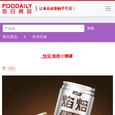
让食品创新触手可及！
搜索
每日新品
全球灵感
怡宝 焰焙小燃罐
饮料