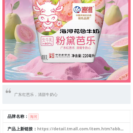
广东红芭乐，清甜牛奶心
品牌名称：
海河
产品上新链接：
https://detail.tmall.com/item.htm?abbucket=17&id=961253022241&ltk2=1754400932720g5a84yehwbgwjyunz6g5u&ns=1&skuId=5894688416689&spm=a21n57.1.hoverItem.1&utparam=%7B%22aplus_abtest%22%3A%22a49c2a98092cfcbffec507519d7476e6%22%7D&xxc=taobaoSearch