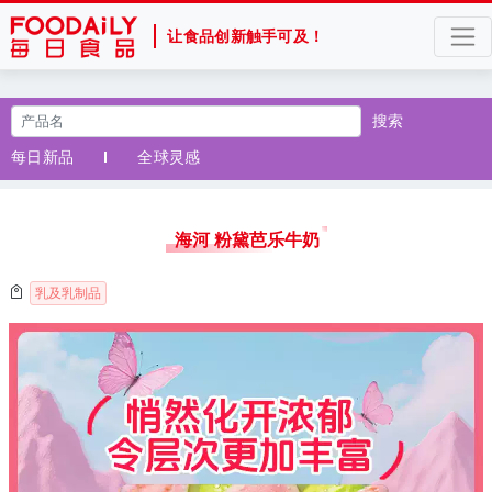
让食品创新触手可及！
搜索
每日新品
全球灵感
海河 粉黛芭乐牛奶
乳及乳制品