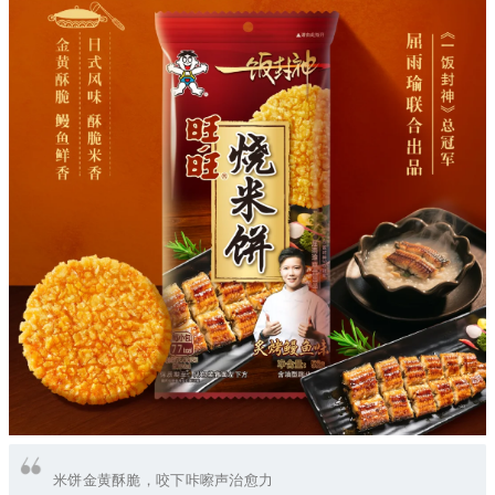
米饼金黄酥脆，咬下咔嚓声治愈力