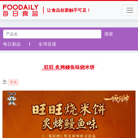
让食品创新触手可及！
搜索
每日新品
全球灵感
旺旺 炙烤鳗鱼味烧米饼
零食