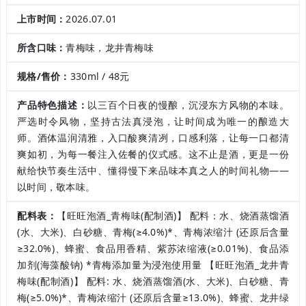
上市时间：
2026.07.01
所含口味：
青梅味，龙井青梅味
规格/售价：
330ml / 48元
产品特色描述：
以三百个日夜的慢酿，沉浸东方风物的本味。
严选时令风物，坚持古法真浸泡，让时间成为唯一的酿造大
师。酒体温润清雅，入口酸爽清冽，口感利落，让每一口都清
爽如初，为每一餐注入佐餐的仪式感。这不止是酒，更是一份
献给快节奏生活中、懂得慢下来品味本真之人的时间礼物——
以时间，敬本味。
配料表：
【旺旺泡酒_青梅味(配制酒)】 配料：水、烧酒蒸馏酒
(水、大米)、白砂糖、青梅(≥4.0%)*、青梅浓缩汁 (还原后含量
≥32.0%)、蜂蜜、食品用香精、紫苏浓缩液(≥0.01%)、食品添
加剂(海藻酸钠) *青梅添加量为浸泡使用量 【旺旺泡酒_龙井青
梅味(配制酒)】 配料: 水、烧酒蒸馏酒(水、大米)、白砂糖、青
梅(≥5.0%)*、青梅浓缩汁 (还原后含量≥13.0%)、蜂蜜、龙井绿