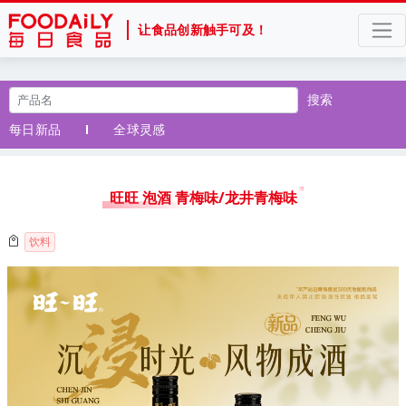
让食品创新触手可及！
搜索
每日新品
全球灵感
旺旺 泡酒 青梅味/龙井青梅味
饮料