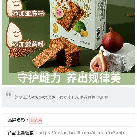
熟制工艺激发籽类清香，独立小包装平衡便携与新鲜
品牌名称：
侬安康
产品上新链接：
https://detail.tmall.com/item.htm?abbucket=8&id=987047702167&mi_id=0000pEkXftBdGh91K-hJWMRFbDj1hKj_oxivrJudPFVd8PA&ns=1&priceTId=213e096417631708858528457e179f&skuId=6132436214347&spm=a21n57.1.hoverItem.2&utparam=%7B%22aplus_abtest%22%3A%226474ba1c40a763a0db5f68f1d9422e7f%22%7D&xxc=taobaoSearch