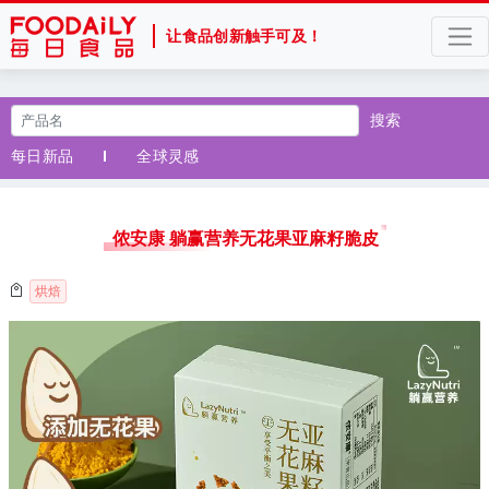
让食品创新触手可及！
搜索
每日新品
全球灵感
侬安康 躺赢营养无花果亚麻籽脆皮
烘焙