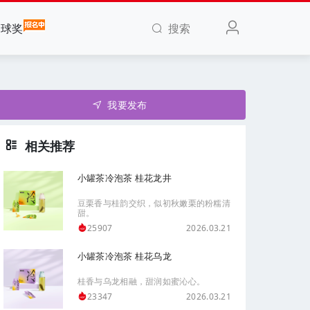
搜索
全球奖
我要发布
相关推荐
小罐茶冷泡茶 桂花龙井
豆栗香与桂韵交织，似初秋嫩栗的粉糯清
甜。
2026.03.21
25907
小罐茶冷泡茶 桂花乌龙
桂香与乌龙相融，甜润如蜜沁心。
2026.03.21
23347