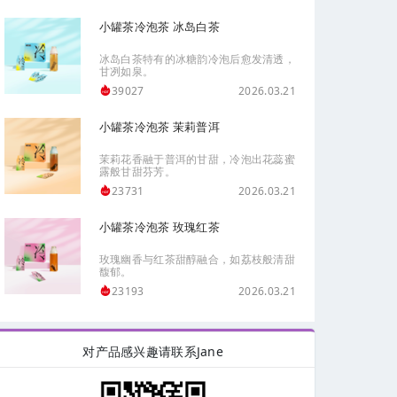
小罐茶冷泡茶 冰岛白茶
冰岛白茶特有的冰糖韵冷泡后愈发清透，
甘冽如泉。
2026.03.21
39027
小罐茶冷泡茶 茉莉普洱
茉莉花香融于普洱的甘甜，冷泡出花蕊蜜
露般甘甜芬芳。
2026.03.21
23731
小罐茶冷泡茶 玫瑰红茶
玫瑰幽香与红茶甜醇融合，如荔枝般清甜
馥郁。
2026.03.21
23193
对产品感兴趣请联系Jane