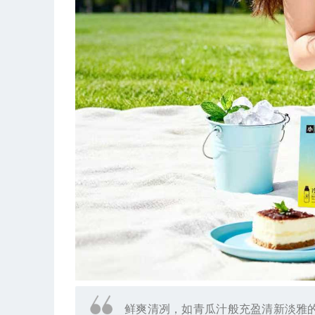
鲜爽清冽，如青瓜汁般充盈清新淡雅