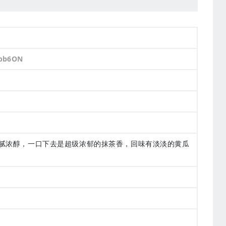
vpb6ON
腻浓醇，一口下去是超级浓郁的抹茶香，回味有淡淡的黄瓜