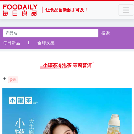
让食品创新触手可及！
搜索
每日新品
全球灵感
小罐茶冷泡茶 茉莉普洱
饮料