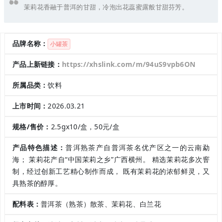
茉莉花香融于普洱的甘甜，冷泡出花蕊蜜露般甘甜芬芳。
品牌名称：
小罐茶
产品上新链接：
https://xhslink.com/m/94uS9vpb6ON
所属品类：
饮料
上市时间：
2026.03.21
规格/售价：
2.5gx10/盒，50元/盒
产品特色描述：
普洱熟茶产自普洱茶名优产区之一的云南勐
海； 茉莉花产自“中国茉莉之乡”广西横州。 精选茉莉花多次窨
制，经过创新工艺精心制作而成， 既有茉莉花的浓郁鲜灵，又
具熟茶的醇厚。
配料表：
普洱茶（熟茶）散茶、茉莉花、白兰花