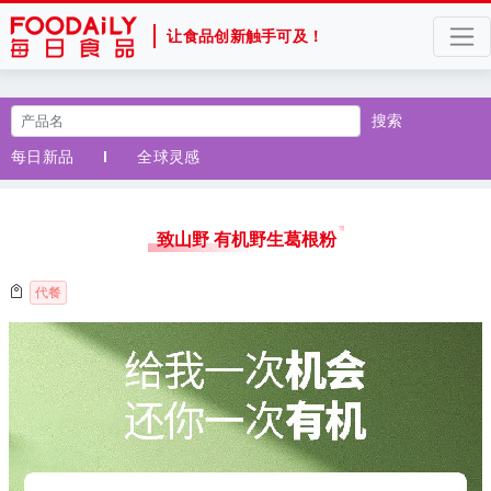
让食品创新触手可及！
搜索
每日新品
全球灵感
致山野 有机野生葛根粉
代餐