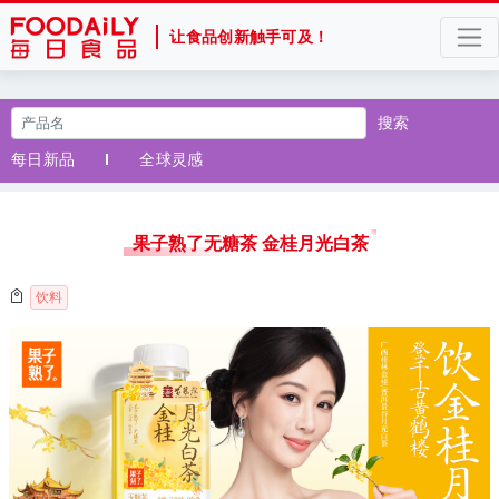
让食品创新触手可及！
搜索
每日新品
全球灵感
果子熟了无糖茶 金桂月光白茶
饮料