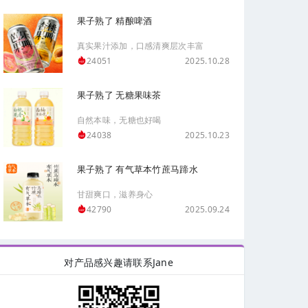
果子熟了 精酿啤酒
真实果汁添加，口感清爽层次丰富
2025.10.28
24051
果子熟了 无糖果味茶
自然本味，无糖也好喝
2025.10.23
24038
果子熟了 有气草本竹蔗马蹄水
甘甜爽口，滋养身心
2025.09.24
42790
对产品感兴趣请联系Jane