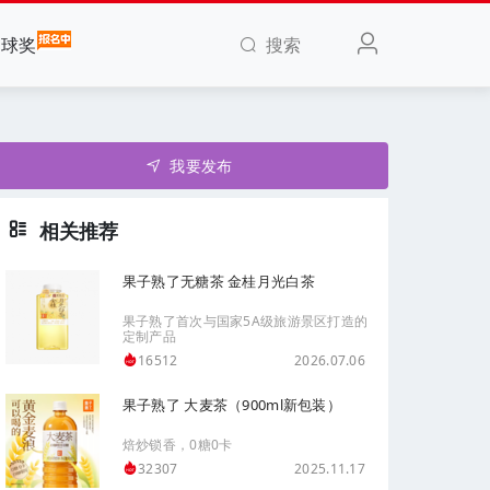
搜索
全球奖
我要发布
相关推荐
果子熟了无糖茶 金桂月光白茶
果子熟了首次与国家5A级旅游景区打造的
定制产品
2026.07.06
16512
果子熟了 大麦茶（900ml新包装）
焙炒锁香，0糖0卡
2025.11.17
32307