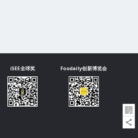
iSEE全球奖
Foodaily创新博览会