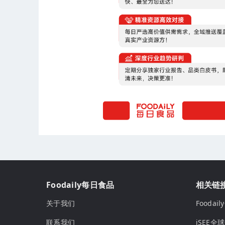
Foodaily每日食品
相关链
关于我们
Fooda
联系我们
iSEE全