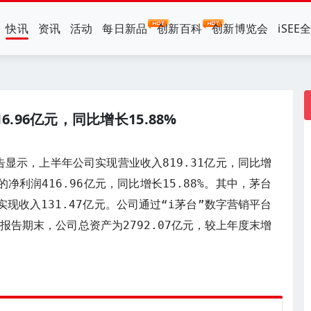
快讯
资讯
活动
每日新品
创新百科
创新博览会
iSEE
.96亿元，同比增长15.88%
告显示，上半年公司实现营业收入819.31亿元，同比增
的净利润416.96亿元，同比增长15.88%。其中，茅台
实现收入131.47亿元。公司通过“i茅台”数字营销平台
。报告期末，公司总资产为2792.07亿元，较上年度末增