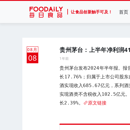
首页
让食品创新触手可及！
贵州茅台：上半年净利润416
08月
08
1年前
贵州茅台发布2024年半年报。报
长17.76%；归属于上市公司股东
酒实现收入685.67亿元，系列酒
实现酒类不含税收入102.5亿元
长2.39%。
原文链接