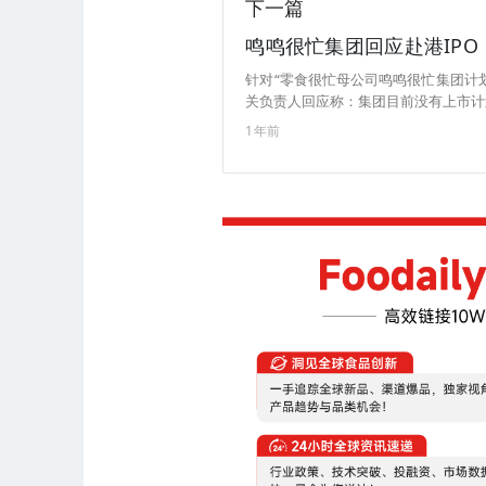
下一篇
鸣鸣很忙集团回应赴港IP
针对“零食很忙母公司鸣鸣很忙集团计
关负责人回应称：集团目前没有上市计
1年前