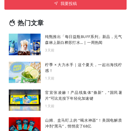
我要投稿
热门文章
纯甄推出「每日益瓶BUFF系列」新品，元气
森林上新白桦苏打水... | 一周热闻
3天前
柠季 × 大力水手｜这个夏天，一起出海找柠
感！
1天前
官宣张凌赫！产品线集体“焕新”，“国民薯
片”可比克按下年轻化加速键
1天前
山姆、盒马盯上的 “喝水神器”！美国电解质
冲剂“黑马”，悄悄卖了68亿