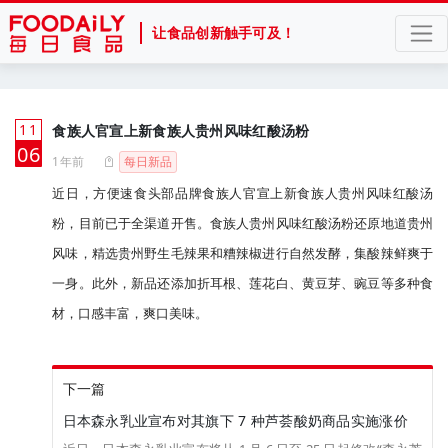
让食品创新触手可及！
11
食族人官宣上新食族人贵州风味红酸汤粉
月
06
1年前
每日新品
近日，方便速食头部品牌食族人官宣上新食族人贵州风味红酸汤
粉，目前已于全渠道开售。食族人贵州风味红酸汤粉还原地道贵州
风味，精选贵州野生毛辣果和糟辣椒进行自然发酵，集酸辣鲜爽于
一身。此外，新品还添加折耳根、莲花白、黄豆芽、豌豆等多种食
材，口感丰富，爽口美味。
下一篇
日本森永乳业宣布对其旗下 7 种芦荟酸奶商品实施涨价