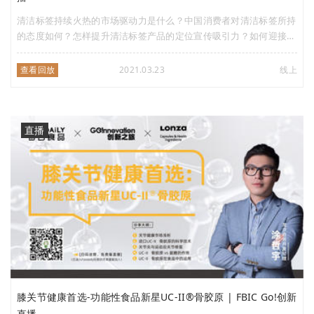
清洁标签持续火热的市场驱动力是什么？中国消费者对清洁标签所持
的态度如何？怎样提升清洁标签产品的定位宣传吸引力？如何迎接清
洁标签产品在各类应用中面临的挑战？3月11日，宜瑞安将为您一一
解答。记得准时来听哦~
查看回放
2021.03.23
线上
直播
膝关节健康首选-功能性食品新星UC-II®骨胶原 | FBIC Go!创新
直播