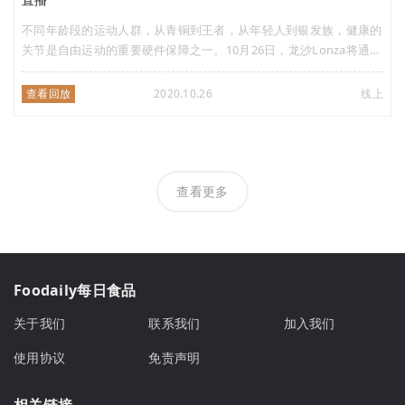
不同年龄段的运动人群，从青铜到王者，从年轻人到银发族，健康的
关节是自由运动的重要硬件保障之一。10月26日，龙沙Lonza将通过
分析骨关节炎的修复机理以及分享国内外先进剂型案例，在Foodaily
为您带来前沿解决方案。记得准时来听哦~
查看回放
2020.10.26
线上
查看更多
Foodaily每日食品
关于我们
联系我们
加入我们
使用协议
免责声明
相关链接