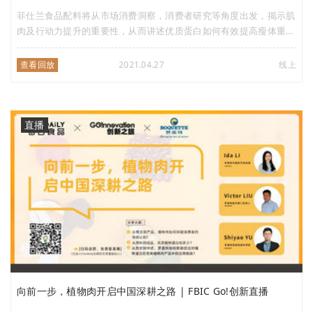
菲仕兰食品配料将从市场消费洞察，消费者研究等角度出发，揭示肌
肉及行动力提升的重要性，从而讲述优质蛋白如何有效提高瘦体重的
科学原理，并为观众呈现一系列有助于客户研发创新的应用方案及产
品介绍。4月27日15:00-16:00，记得准时来听哦~
查看回放
2021.04.27
线上
直播
向前一步，植物肉开启中国深耕之路 | FBIC Go!创新直播