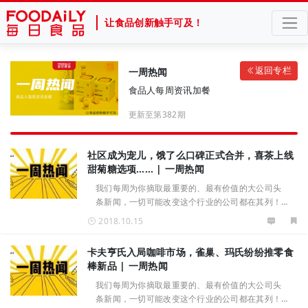
让食品创新触手可及！
返回专栏
一周热闻
食品人每周资讯加餐
更新至第382期
社区成为宠儿，饿了么口碑正式合并，喜茶上线
甜菊糖选项…… | 一周热闻
我们每周为你摘取最重要的、最有价值的大公司头
条新闻，一切可能改变这个行业的公司都在其列！
重磅新闻或新品推荐请联系Zoey（ID：
2018.10.15
15370122690），我们将择优精选发布本周看点：
投融资类1、卡夫亨氏宣布成立1亿美金规
卡夫亨氏入局咖啡市场，雀巢、玛氏纷纷推零食
棒新品 | 一周热闻
我们每周为你摘取最重要的、最有价值的大公司头
条新闻，一切可能改变这个行业的公司都在其列！