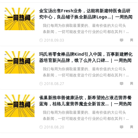
15370122690），我们将择优精选发布本周看点：
公司新闻1、贸易争端加大成本压力 卡夫
金宝汤出售Fresh业务，达能将新建特医食品研
究中心，良品铺子换全新品牌Logo…| 一周热闻
我们每周为你摘取最重要的、最有价值的大公司头
条新闻，一切可能改变这个行业的公司都在其列！
重磅新闻或新品推荐请联系Zoey（ID：
2018.09.03
15370122690）我们将择优精选发布本周看点：公
司新闻1、金宝汤计划出售旗下Fresh业务
玛氏将零食棒品牌Kind引入中国，百事新建孵化
器培育新兴品牌，饿了么并入口碑… | 一周热闻
我们每周为你摘取最重要的、最有价值的大公司头
条新闻，一切可能改变这个行业的公司都在其列！
本周看点：公司新闻1、玛氏将零食棒品牌Kind引入
2018.08.27
中国，发力健康零食市场2、百事新设立孵化器The
Hive， 意在培育新兴品牌
雀巢新推幸善健康汤饮，新希望抢占液态营养餐
蓝海，桂格儿童营养魔盒全新首发… | 一周热闻
我们每周为你摘取最重要的、最有价值的大公司头
条新闻，一切可能改变这个行业的公司都在其列！
重磅新闻或新品推荐请联系Zoey（ID：
2018.08.20
15370122690）我们将择优精选发布本周看点：新
产品1、雀巢新推幸善健康汤饮系列，主