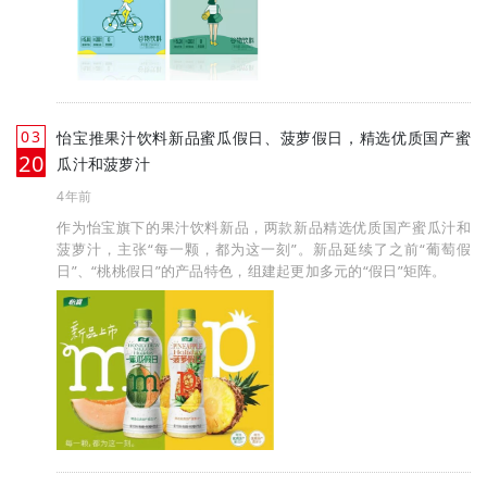
03
怡宝推果汁饮料新品蜜瓜假日、菠萝假日，精选优质国产蜜
月
20
瓜汁和菠萝汁
4年前
作为怡宝旗下的果汁饮料新品，两款新品精选优质国产蜜瓜汁和
菠萝汁，主张“每一颗，都为这一刻”。新品延续了之前“葡萄假
日”、“桃桃假日”的产品特色，组建起更加多元的“假日”矩阵。