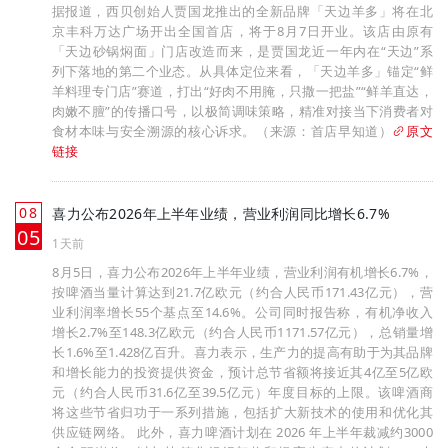
据报道，西贝创始人贾国龙推出的全新品牌「天边羊多」将在北
京丰科万达广场开出全国首店，将于8月7日开业。该店由原有
「天边砂锅焖面」门店改造而来，是贾国龙近一年内在“天边”系
列下落地的第二个业态。从具体定位来看，「天边羊多」锚定“鲜
羊料理专门店”赛道，打出“好肉不用腌，只撒一把盐”“鲜羊直达，
肉嫩不膻”的传播口号，以极简调味策略，精准对接当下消费者对
食材本味与安全溯源的核心诉求。（来源：首店早知道）
原文
链接
08
喜力公布2026年上半年业绩，营业利润同比增长6.7%
月
05
1天前
8月5日，喜力公布2026年上半年业绩，营业利润有机增长6.7%，
按啤酒当量计算达到21.7亿欧元（约合人民币171.43亿元），营
业利润率增长55个基点至14.6%。公司同时报告称，有机净收入
增长2.7%至148.3亿欧元（约合人民币1171.57亿元），总销量增
长1.6%至1.428亿百升。喜力表示，生产力的提高有助于为其品牌
和增长能力的投资提供资金，预计总节省额将接近其4亿至5亿欧
元（约合人民币31.6亿至39.5亿元）年度目标的上限。该啤酒商
将这些节省归功于一系列措施，包括扩大新技术的使用和优化其
供应链网络。 此外，喜力啤酒计划在 2026 年上半年裁减约3000