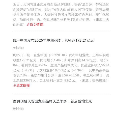
近日，天润乳业正式发布全新品牌战略，明确“源自冰川带牧场的
新疆好奶”品牌定位，启用“牧在天山 醇在天润”宣传语，并升级视
觉形象与传播体系。大会还预告将发布疆果特色系列、差异化酸
奶、功能性纯牛奶、创意风味乳饮料等8支新品矩阵。（来源：天
山融媒）
原文链接
统一中国发布2026年中期业绩，营收达173.21亿元
9小时前
8月5日，统一企业中国（00220.HK）发布中期业绩。上半年实现
收益173.21亿元，同比增长1.4%；归母净利润14.02亿元，增长9.
0%；毛利率升至35.0%，主因产品结构优化。食品业务收入56.34
亿元（+4.7%），饮料业务107.51亿元（-0.3%），其中奶茶事业
增长7.3%，茶饮与果汁分别下滑3.5%和5.5%。截至6月30日，员
工总数33678人，员工福利开支24.82亿元。（来源：芒果财经）
原文链接
西贝创始人贾国龙新品牌天边羊多，首店落地北京
9小时前