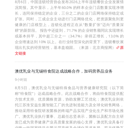
8月6日，中国连锁经营协会发布2026上半年连锁餐饮企业发展情
况简报。其中显示，上半年60.0% 的样本企业门店数量实现净增
长，连同保持稳定的企业，三分之二的企业门店网络保持稳定或
扩张。同时，三成企业主动进行门店网络优化，把资源聚焦到更
健康的门店模型上，连锁化进程正在从“数量扩张”迈向“质量深
耕”的新阶段。 报告中还提到，71.7% 的企业销售额同比实现增长
或基本持平，其中超三分之一（34.7%）录得正增长，13.0% 的
企业增速达到 10% 以上。在行业转型深化的背景下，连锁餐饮展
现出扎实的经营韧性，基本盘稳固。（来源：北京商报网）
原
文链接
澳优乳业与无锡特食院达成战略合作，加码营养品业务
9小时前
8月5日，澳优乳业与无锡特殊食品与营养健康研究院（以下简
称“特食院”）达成战略合作。此次战略合作，将由特食院提供配
方技术支持、优质菌株资源，协助发酵工艺优化；澳优乳业则依
托江苏淮安益生菌智能工厂的先进制造能力及全球化销售网络，
推动采用特食院研发菌株的终端产品实现产业化生产和市场化推
广。澳优乳业执行董事、总裁任志坚表示，菌株以及配方自主研
发已成为营养健康产业高质量发展的核心支撑，澳优乳业具备行
业唯一的国家级益生菌示范产线及全球化渠道布局，双方优势互