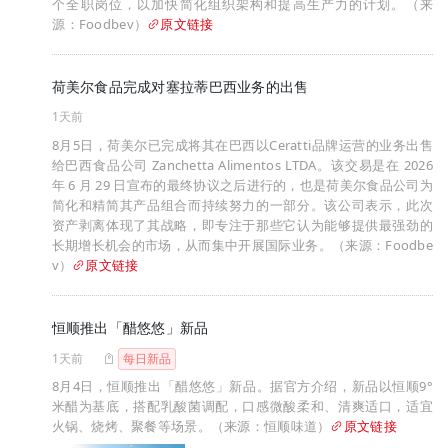
个全职岗位，以加快简化组织架构和提高生产力的计划。（来
源：Foodbev）
原文链接
荷美尔食品完成对塞拉蒂巴西业务的出售
1天前
8月5日，荷美尔已完成将其在巴西以Ceratti品牌运营的业务出售
给巴西食品公司 Zanchetta Alimentos LTDA。该交易是在 2026
年 6 月 29 日宣布的最终协议之后进行的，也是荷美尔食品公司为
简化和精简其产品组合而持续努力的一部分。该公司表示，此次
资产剥离体现了其战略，即专注于那些它认为能够提供最强劲的
长期增长机会的市场，从而集中开展国际业务。（来源：Foodbe
v）
原文链接
恒顺推出「醋悠悠」新品
1天前
每日新品
8月4日，恒顺推出「醋悠悠」新品。据官方介绍，新品以恒顺9°
米醋为基底，搭配乳酸菌调配，口感微酸柔和、清爽适口，适宜
火锅、烧烤、聚餐等场景。（来源：恒顺味道）
原文链接