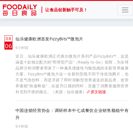
让食品创新触手可及！
08
仙乐健康欧洲首发FizzyBits™微泡片
月
06
9小时前
近日，仙乐健康欧洲正式推出微泡片系列产品FizzyBits™，这是
涵盖十款独立配方的“即用型产品”（Ready to Go）矩阵，为全球
品牌方和消费者带来了一种兼具便捷性与愉悦感的全新营养健康
方案。FizzyBits™微泡片这一全新剂型既不同于传统泡腾片，也
不是气泡饮料，而是开辟了即时溶解型营养递送的新品类，使营
养素能“快速释放“，在提升口感的同时，克服了消费者服用营养
补充剂不便的痛点。（来源：仙乐健康）
原文链接
中国连锁经营协会：调研样本中七成餐饮企业销售额稳中有
升
9小时前