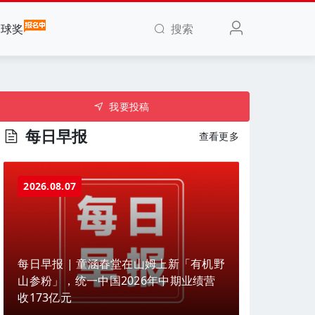
搜索
全球奖
我要投稿
每日早报
查看更多
2026.08.07
每日早报 | 童涵春堂在山姆上新「有机野
山参粉」，统一中国2026年中期业绩营
收173亿元