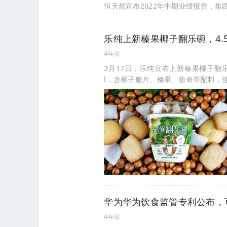
恒天然宣布2022年中期业绩报告，集团
乐纯上新榛果椰子翻乐碗，4.5g
4年前
3月17日，乐纯宣布上新榛果椰子翻乐碗
l，含椰子脆片、榛果、曲奇等配料，
华为华为饮食监管专利公布，
4年前