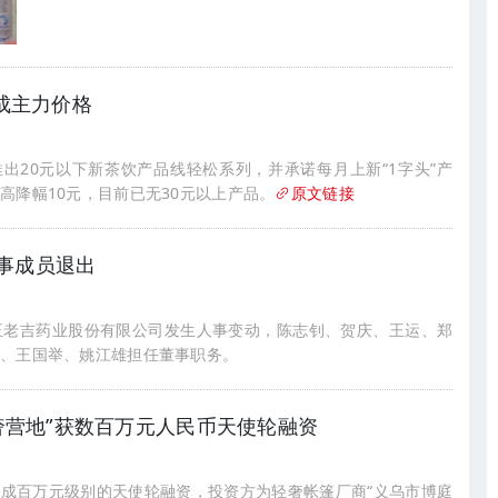
元成主力价格
推出20元以下新茶饮产品线轻松系列，并承诺每月上新“1字头”产
高降幅10元，目前已无30元以上产品。
原文链接
事成员退出
广州王老吉药业股份有限公司发生人事变动，陈志钊、贺庆、王运、郑
毅、王国举、姚江雄担任董事职务。
野奢营地”获数百万元人民币天使轮融资
”完成百万元级别的天使轮融资，投资方为轻奢帐篷厂商“义乌市博庭