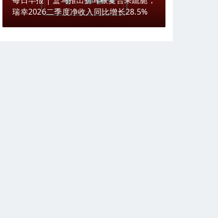
每日早报 | 盒马推出折耳根复合果蔬脆，
瑞幸2026二季度净收入同比增长28.5%