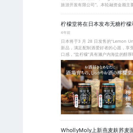
旅游开发有限公司”。本轮融资金额主
柠檬堂将在日本发布无糖柠檬
4年前
日本将于3 月 28 日发售的“Lemon Unsw
新品，满足配制酒爱好者的心愿，享受
口感，“盐柠檬”具有濑户内海盐的醇厚味
WhollyMoly上新燕麦麸