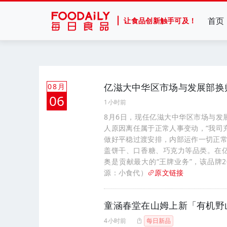
首页
让食品创新触手可及！
亿滋大中华区市场与发展部换
08月
06
1小时前
8月6日，现任亿滋大中华区市场与发展
人原因离任属于正常人事变动，“我司
做好平稳过渡安排，内部运作一切正常
盖饼干、口香糖、巧克力等品类。在亿
奥是贡献最大的“王牌业务”，该品牌
源：小食代）
原文链接
童涵春堂在山姆上新「有机野
4小时前
每日新品