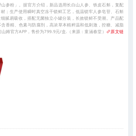
野山参粉」。据官方介绍，新品选用长白山人参、铁皮石斛，复配
食材；生产使用瞬时真空冻干锁鲜工艺，低温锁牢人参皂苷、石斛
质细腻易吸收，搭配无菌独立小罐分装，长效锁鲜不受潮。产品配
不含香精、色素与防腐剂，高浓草本精粹温和低刺激，控糖、减脂
姆官方APP，售价为799.9元/盒.（来源：童涵春堂）
原文链