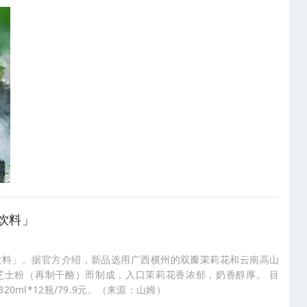
饮料」
饮料」。据官方介绍，新品选用广西横州的双瓣茉莉花和云南高山
芝士粉（再制干酪）而制成，入口茉莉花香浓郁，奶香醇厚。 目
0ml*12瓶/79.9元。（来源：山姆）