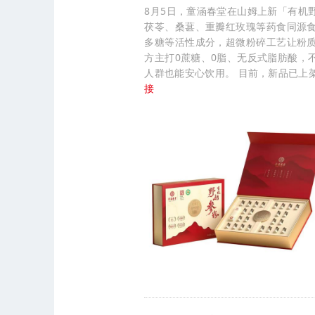
8月5日，童涵春堂在山姆上新「有机
茯苓、桑葚、重瓣红玫瑰等药食同源
多糖等活性成分，超微粉碎工艺让粉
方主打0蔗糖、0脂、无反式脂肪酸，
人群也能安心饮用。 目前，新品已上架山
接