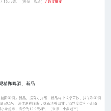
为16元/罐。（来源：洽洽）
原文链接
泥精酿啤酒」新品
泥精酿啤酒」新品。据官方介绍，新品将中式绿豆沙、抹茶和啤酒
加量≥0.5%，酒体浓稠绵密，抹茶清香回甘，酒精度柔和不刺激，
小象超市，售价为12.9元/听。（来源：小象超市）