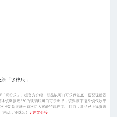
上新「煲柠乐」
新「煲柠乐」。据官方介绍，新品以可口可乐做基底，搭配现捶香
用冰镇至接近3℃的玻璃瓶可口可乐出品，该温度下瓶身锁气效果
次推新是煲珠公首次切入碳酸特调赛道。 目前，新品已上线煲珠
。（来源：煲珠公）
原文链接