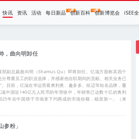
快讯
资讯
活动
每日新品
创新百科
创新博览会
iSEE
帅，曲向明卸任
部副总裁曲向明（Shamus Qu）即将卸任。亿滋方面称其因个
充分尊重员工的职业选择，并感谢他在职期间的贡献。相关业务已
”。目前，亿滋在华运营着奥利奥、趣多多、炫迈等知名品牌，覆
滋中国近140亿元人民币的年营收中，年销售已达数十亿的奥利
2025年在中国饼干市场拿下约两成的市场份额，稳居第一。（来
山参粉」