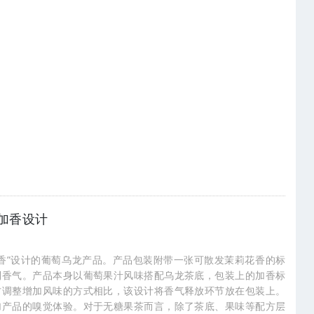
加香设计
香”设计的葡萄乌龙产品。产品包装附带一张可散发茉莉花香的标
到香气。产品本身以葡萄果汁风味搭配乌龙茶底，包装上的加香标
方调整增加风味的方式相比，该设计将香气释放环节放在包装上。
加产品的嗅觉体验。对于无糖果茶而言，除了茶底、果味等配方层