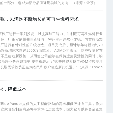
达的一部分，也成为部分品牌近期尝试的方向。（来源：让茶）
扩张，以满足不断增长的可再生燃料需求
籽压榨厂进行一系列投资，以提高加工能力，并利用可再生燃料行业
其位于印第安纳州弗兰克福特、密苏里州迪尔菲尔德、内布拉斯加
厂进行有针对性的升级改造。项目完成后，预计每年将新增约70
籽新增需求超过2500万蒲式耳。 ADM公司表示，这些投资旨在
而不是建造新设施，从而使公司能够在保持运营灵活性的同时，响
和油籽业务总裁加里·麦圭根表示：“这些投资反映了ADM持续专注
长期需求趋势正在为农民和客户创造新的机遇。”（来源：Foodb
求，降低成本
lue Yonder提供的人工智能驱动的需求和供应计划工具，作为
。这家食品制造商还将寻求降低运营成本，因为它可以将资金密集