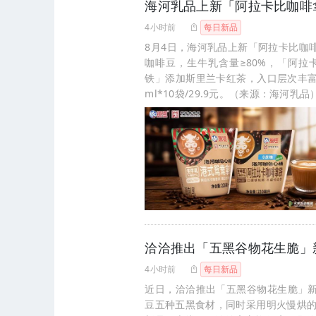
海河乳品上新「阿拉卡比咖啡
4小时前
每日新品
8月4日，海河乳品上新「阿拉卡比咖
咖啡豆，生牛乳含量≥80%，「阿
铁」添加斯里兰卡红茶，入口层次丰富
ml*10袋/29.9元。（来源：海河乳品
洽洽推出「五黑谷物花生脆」
4小时前
每日新品
近日，洽洽推出「五黑谷物花生脆」
豆五种五黑食材，同时采用明火慢烘的