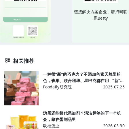
链接解决方案企业，请扫码联
系Betty
相关推荐
一种很“新”的巧克力？不添加色素天然呈粉
色，雀巢、联合利华、星巴克都在用| “新”发
现 百乐嘉利宝
Foodaily研究院
2025.07.25
鸡蛋还能替代添加剂？清洁标签的下一个机
会，藏在蛋制品里
欧福蛋业
2026.03.30