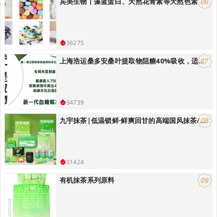
宾美生物丨藻蓝蛋白、天然花青素等天然色素
36275
上海浩运桑多安桑叶提取物阻糖40%吸收，适合开发减肥控体产品
34739
九宇抹茶|低温锁鲜·鲜爽回甘的高端国风抹茶/饮品烘焙解决方案
31424
有机抹茶系列原料