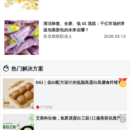
清洁标签、全麦、低 GI 混战：千亿市场的常
温包装面包的未来在哪？
东京烘焙职业人
2026.03.13
热门解决方案
DGI｜低GI配方设计的低脂高蛋白高膳食纤维青稞黑全麦馒头/低GI主食解决方案
171558
艾美科生物，鱼胶原蛋白三肽|口服美容抗衰产品解决方案