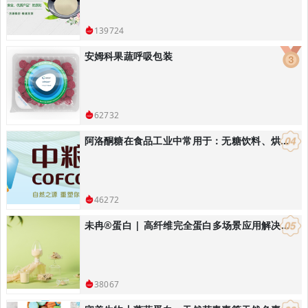
139724
安姆科果蔬呼吸包装
62732
阿洛酮糖在食品工业中常用于：无糖饮料、烘焙食品：替代蔗糖降低热量
46272
未冉®️蛋白 | 高纤维完全蛋白多场景应用解决方案
38067