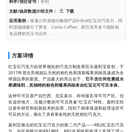
科学/信任背书：
专利
文献/临床数据介绍文件：
下载
应用案例：
雀巢公司曾推出畅销产品KitKat红宝石巧克力，同
时还陆续吸引了梦龙、Costa Coffee、星巴克等多个国际知
名品牌的关注与合作。
方案详情
红宝石巧克力由世界领先的巧克力制造商百乐嘉利宝首创，于
2017年首次亮相就以天然的粉红色和清新莓果风味迅速成为全
球甜品界的新宠。产品最大的亮点在于，
它不含任何色素或水
果调味剂，其独特的粉色和莓果风味来自红宝石可可豆本身。
这种可可豆原产自巴西、厄瓜多尔、科特迪瓦等可可产区。但
在这些地方，仅极少数的可可豆具备“红宝石”特性。嘉利宝经
过多年研究和创新技术的应用，找到了精准筛选和处理这些可
可豆的方法，推出了具有革命性的天然粉红巧克力。
嘉利宝推出的红宝石巧克力的第二代产品——RB2红宝石巧克
力。与此前推出的RB1相比，RB2在风味和色泽上实现了进一