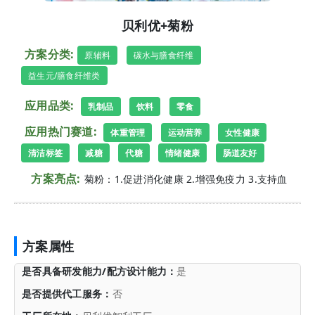
贝利优+菊粉
方案分类:
原辅料
碳水与膳食纤维
益生元/膳食纤维类
应用品类:
乳制品
饮料
零食
应用热门赛道:
体重管理
运动营养
女性健康
清洁标签
减糖
代糖
情绪健康
肠道友好
方案亮点:
菊粉：1.促进消化健康 2.增强免疫力 3.支持血
方案属性
是否具备研发能力/配方设计能力：
是
是否提供代工服务：
否