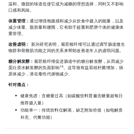
温和、微甜的味道也使它成为减糖的理想选择，同时又不影响
口感和风味。
体重管理：
通过增强饱腹感和减少从饮食中摄入的能量，以及
减少体重、脂肪量和腰围，它有助于超重和肥胖个体的健康体
重管理。
改善虚弱：
新兴研究表明，菊苣根纤维可以通过调节肠道微生
物群和骨骼肌功能之间的关系来帮助改善老年人的虚弱问题。
糖分解发酵：
菊苣根纤维促进肠道中的糖分解发酵，从而减少
16
蛋白质水解发酵的负面影响
。这导致有益双歧杆菌增加，病
原体减少，潜在毒性代谢物减少。
针对痛点：
健康焦虑：含糖量过高（如碳酸饮料普遍含糖量超每日
推荐摄入量）
功能单一：传统饮料仅解渴，缺乏附加价值（如电解质
补充、代餐功能）