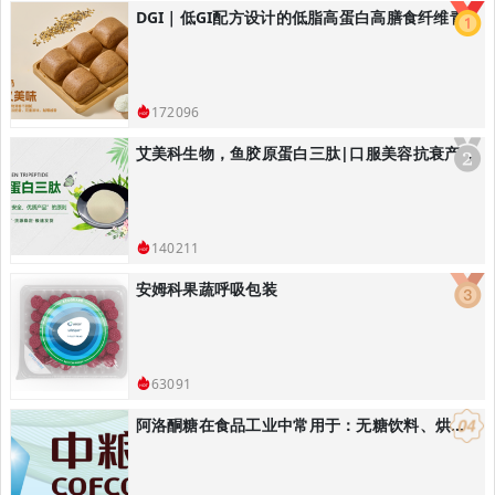
DGI｜低GI配方设计的低脂高蛋白高膳食纤维青稞黑全麦馒头/低GI主食解决方案
172096
艾美科生物，鱼胶原蛋白三肽|口服美容抗衰产品解决方案
140211
安姆科果蔬呼吸包装
63091
阿洛酮糖在食品工业中常用于：无糖饮料、烘焙食品：替代蔗糖降低热量