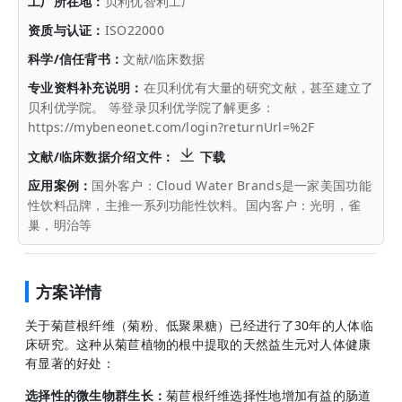
工厂所在地：
贝利优智利工厂
资质与认证：
ISO22000
科学/信任背书：
文献/临床数据
专业资料补充说明：
在贝利优有大量的研究文献，甚至建立了
贝利优学院。 等登录贝利优学院了解更多：
https://mybeneonet.com/login?returnUrl=%2F
文献/临床数据介绍文件：
下载
应用案例：
国外客户：Cloud Water Brands是一家美国功能
性饮料品牌，主推一系列功能性饮料。国内客户：光明，雀
巢，明治等
方案详情
关于菊苣根纤维（菊粉、低聚果糖）已经进行了30年的人体临
床研究。这种从菊苣植物的根中提取的天然益生元对人体健康
有显著的好处：
选择性的微生物群生长：
菊苣根纤维选择性地增加有益的肠道