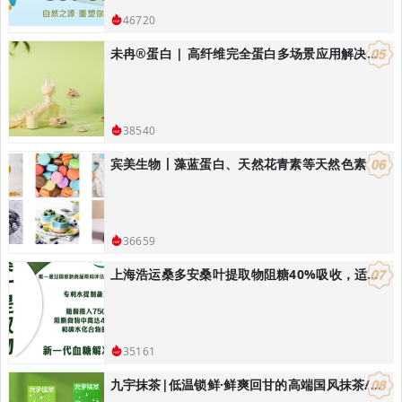
46720
未冉®️蛋白 | 高纤维完全蛋白多场景应用解决方案
38540
宾美生物丨藻蓝蛋白、天然花青素等天然色素
36659
上海浩运桑多安桑叶提取物阻糖40%吸收，适合开发减肥控体产品
35161
九宇抹茶|低温锁鲜·鲜爽回甘的高端国风抹茶/饮品烘焙解决方案