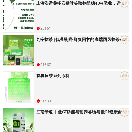
上海浩运桑多安桑叶提取物阻糖40%吸收，适合开发减肥控体产品
35161
九宇抹茶|低温锁鲜·鲜爽回甘的高端国风抹茶/饮品烘焙解决方案
31667
有机抹茶系列原料
31539
江南米道 | 低GI功能与营养谷物与低GI健康食品研发，低GI健康主食解决方案