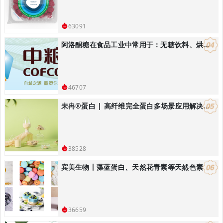
63091
阿洛酮糖在食品工业中常用于：无糖饮料、烘焙食品：替代蔗糖降低热量
46707
未冉®️蛋白 | 高纤维完全蛋白多场景应用解决方案
38528
宾美生物丨藻蓝蛋白、天然花青素等天然色素
36659