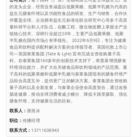
的龙头企业，经营业务涵盖以低聚果糖、低聚半乳糖为代表的
益生元膳食纤维以及功能性食品的研发、生产与销售，合作伙
伴覆盖全球。企业拥有益生元标准化联合研究中心等多个高质
量科研平台和人才队伍，在酶工程、微生物发酵上掌握全产业
链核心技术。深耕行业超过20年，主要产品低聚果糖、低聚
半乳糖在国内市场占有率领先。 2022年6月9日，专注为健康
食品和饮料提供配料解决方案的全球领导者、英国伦敦上市公
司—英国泰莱集团 (Tate & Lyle) 宣布完成全资收购量子高
科。在泰莱集团160多年的创新技术支持下，将显著增强膳食
纤维强化能力，并扩大在关键食品和饮料领域的产品范围。量
子高科的低聚果糖和低聚半乳糖与泰莱集团现有的膳食纤维产
品组合高度互补，提供更广泛的解决方案。泰莱集团全资收购
量子高科以及全新发展，与泰莱企业使命高度契合，通过改善
肠道健康，推动全球消费者减少糖分、降低卡路里摄取、强化
膳食纤维，支持健康生活的目标。
联系人：
唐燕冰
职位：
传播经理
联系方式：
13711638943