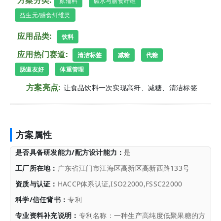
方案分类:
原辅料
碳水与膳食纤维
益生元/膳食纤维类
应用品类:
饮料
应用热门赛道:
清洁标签
减糖
代糖
肠道友好
体重管理
方案亮点:
让食品饮料一次实现高纤、减糖、清洁标签
方案属性
是否具备研发能力/配方设计能力：
是
工厂所在地：
广东省江门市江海区高新区高新西路133号
资质与认证：
HACCP体系认证,ISO22000,FSSC22000
科学/信任背书：
专利
专业资料补充说明：
专利名称：一种生产高纯度低聚果糖的方