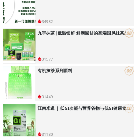
34982
九宇抹茶|低温锁鲜·鲜爽回甘的高端国风抹茶/饮品烘焙解决方案
31577
有机抹茶系列原料
31449
江南米道 | 低GI功能与营养谷物与低GI健康食品研发，低GI健康主食解决方案
31180