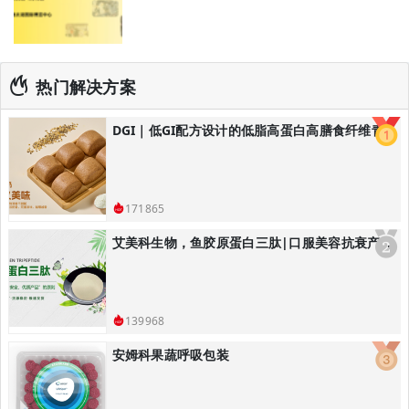
热门解决方案
DGI｜低GI配方设计的低脂高蛋白高膳食纤维青稞黑全麦馒头/低GI主食解决方案
171865
艾美科生物，鱼胶原蛋白三肽|口服美容抗衰产品解决方案
139968
安姆科果蔬呼吸包装