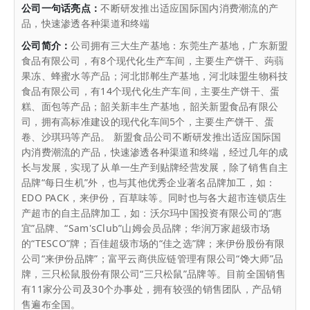
公司一句话亮点：
不断研发推出适应国际国内消费潮流的产
品，快速渗透各种渠道和终端
公司简介：
公司拥有三大生产基地：东莞生产基地，广东新盟
食品有限公司，有8个现代化生产车间，主要生产饼干、蒟蒻
果冻、蜂蜜水等产品；河北邯郸生产基地，河北味盟生物科技
食品有限公司，有14个现代化生产车间，主要生产饼干、蛋
糕、面包等产品；韶关新丰生产基地，韶关新盟食品有限公
司，拥有高标准建设的现代化车间5个，主要生产饼干、蛋
卷、沙琪玛等产品。 新盟食品公司不断研发推出适应国际国
内消费潮流的产品，快速渗透各种渠道和终端，经过几年的成
长与发展，实现了从单一生产到贴牌经营发展，除了销售自主
品牌“每日生机”外，也与其他优秀企业著名品牌加工，如：
EDO PACK，来伊份，百草味等。同时也与各大超市连锁店生
产超市的自主品牌加工，如：沃尔玛中国投资有限公司的“惠
宜”品牌、“Sam'sClub”山姆会员品牌；华润万家超级市场
的“TESCO”牌；百佳超级市场的“佳之选”牌；来伊份股份有限
公司“来伊份品牌”；富平云商供应链管理有限公司“馋大师”品
牌，三只松鼠股份有限公司“三只松鼠”品牌等。目前全国销售
有11家分公司及30个办事处，拥有较强的销售团队，产品销
售遍布全国。