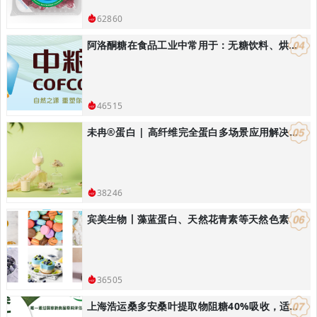
62860
阿洛酮糖在食品工业中常用于：无糖饮料、烘焙食品：替代蔗糖降低热量
46515
未冉®️蛋白 | 高纤维完全蛋白多场景应用解决方案
38246
宾美生物丨藻蓝蛋白、天然花青素等天然色素
36505
上海浩运桑多安桑叶提取物阻糖40%吸收，适合开发减肥控体产品