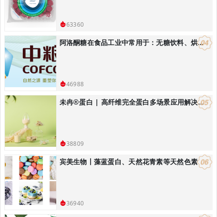
63360
阿洛酮糖在食品工业中常用于：无糖饮料、烘焙食品：替代蔗糖降低热量
46988
未冉®️蛋白 | 高纤维完全蛋白多场景应用解决方案
38809
宾美生物丨藻蓝蛋白、天然花青素等天然色素
36940