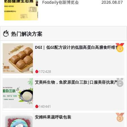
Foodaily创新博览会
2026.08.07
热门解决方案
DGI｜低GI配方设计的低脂高蛋白高膳食纤维青稞黑全麦馒头/低GI主食解决方案
172428
艾美科生物，鱼胶原蛋白三肽|口服美容抗衰产品解决方案
140441
安姆科果蔬呼吸包装