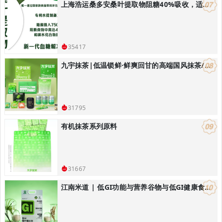
上海浩运桑多安桑叶提取物阻糖40%吸收，适合开发减肥控体产品
35417
九宇抹茶|低温锁鲜·鲜爽回甘的高端国风抹茶/饮品烘焙解决方案
31795
有机抹茶系列原料
31667
江南米道 | 低GI功能与营养谷物与低GI健康食品研发，低GI健康主食解决方案