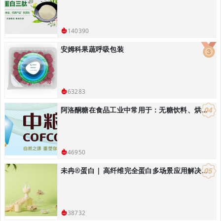
140390
安姆科果蔬呼吸包装
63283
阿洛酮糖在食品工业中常用于：无糖饮料、烘焙食品：替代蔗糖降低热量
46950
未冉®️蛋白 | 高纤维完全蛋白多场景应用解决方案
38732