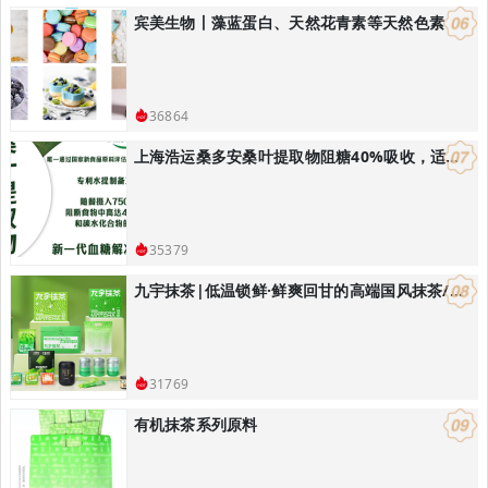
宾美生物丨藻蓝蛋白、天然花青素等天然色素
36864
上海浩运桑多安桑叶提取物阻糖40%吸收，适合开发减肥控体产品
35379
九宇抹茶|低温锁鲜·鲜爽回甘的高端国风抹茶/饮品烘焙解决方案
31769
有机抹茶系列原料