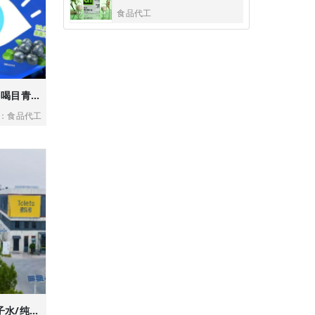
食品代工
目青西|经常看手机多喝目青西|科学护眼，眼部养护，打造护眼健康饮品新标杆
：食品代工
山东多乐多工厂，椰子水/纯茶/果茶/果汁/植物蛋白代工