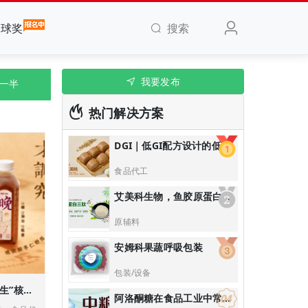
搜索
全球奖
我要发布
快一半
热门解决方案
DGI｜低GI配方设计的低脂高蛋白高膳食纤维青稞黑全麦馒头/低GI主食解决方案
食品代工
艾美科生物，鱼胶原蛋白三肽|口服美容抗衰产品解决方案
原辅料
安姆科果蔬呼吸包装
包装/设备
乐源饮品基于“分时养生”核心理念推出的系列植物养生饮品
阿洛酮糖在食品工业中常用于：无糖饮料、烘焙食品：替代蔗糖降低热量