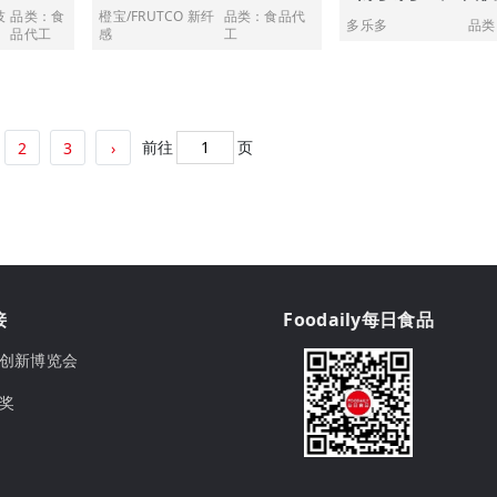
技
品类：食
橙宝/FRUTCO 新纤
品类：食品代
多乐多
品类
品代工
感
工
前往
页
2
3
›
接
Foodaily每日食品
ily创新博览会
球奖