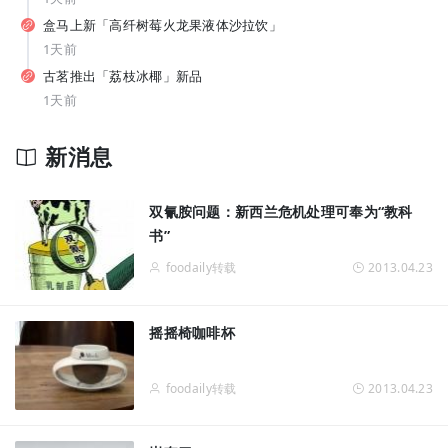
纯甄推出「每日益瓶BUFF系列」新品，元气森林上新白桦苏打水... | 一周热闻
盒马上新「高纤树莓火龙果液体沙拉饮」
1天前
古茗推出「荔枝冰椰」新品
1天前
新消息
从7-11、朴朴到丰e，蒙牛要借运动饮料“杀”入渠道新战场？
双氰胺问题：新西兰危机处理可奉为“教科
书”
foodaily转载
2013.04.23
摇摇椅咖啡杯
foodaily转载
2013.04.23