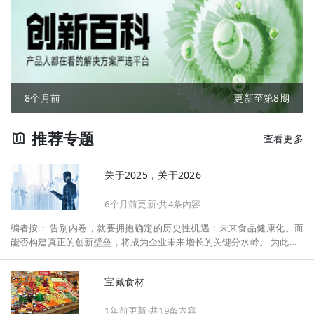
8个月前
更新至第8期
推荐专题
查看更多
关于2025，关于2026
6个月前更新·共4条内容
编者按： 告别内卷，就要拥抱确定的历史性机遇：未来食品健康化。而
能否构建真正的创新壁垒，将成为企业未来增长的关键分水岭。 为此，F
oodaily每日食品启动2026年度特别企划——《关于2025，关于2026》，
将以“创新产品”透视“未来机会”，以全球视野探寻中国机遇、增长解法，
宝藏食材
拆解年度标杆的增长逻辑与谋篇布局，深挖“药食同源”“低GI”“老龄营
养”“清洁标签”等热门赛道的爆品基因，从趋势预判、品类创新、未来增长
1年前更新·共19条内容
机会、企业战略布局以及渠道变革等，为行业提供务实、前瞻的开年创新