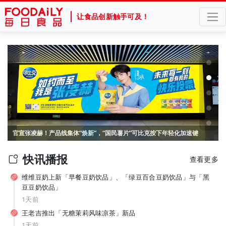
让食品创新触手可及！
山姆、盒马盯上的 “喝水神器”！美国电解质冲剂“黑马”，悄悄卖了68亿
官宣张凌赫！产品线集体“焕新”，“国民薯片”可比克按下年轻化加速键
快讯播报
查看更多
维维豆奶上新「早餐豆奶饮品」、「绿豆百合豆奶饮品」与「黑
豆豆奶饮品」
1天前
王老吉推出「无糖茉莉风味凉茶」新品
1天前