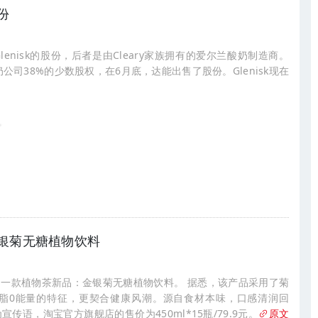
份
nisk的股份，后者是由Cleary家族拥有的爱尔兰酸奶制造商。
公司38%的少数股权，在6月底，达能出售了股份。Glenisk现在
银菊无糖植物饮料
一款植物茶新品：金银菊无糖植物饮料。 据悉，该产品采用了菊
0脂0能量的特征，更契合健康风潮。源自食材本味，口感清润回
宣传语，淘宝官方旗舰店的售价为450ml*15瓶/79.9元。
原文