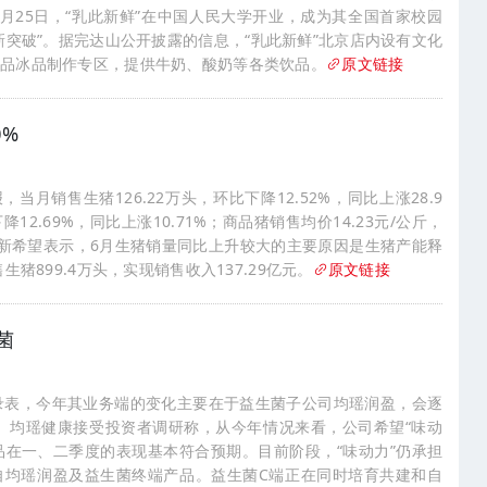
月25日，“乳此新鲜”在中国人民大学开业，成为其全国首家校园
新突破”。据完达山公开披露的信息，“乳此新鲜”北京店内设有文化
饮品冰品制作专区，提供牛奶、酸奶等各类饮品。
原文链接
0%
当月销售生猪126.22万头，环比下降12.52%，同比上涨28.9
降12.69%，同比上涨10.71%；商品猪销售均价14.23元/公斤，
%。 新希望表示，6月生猪销量同比上升较大的主要原因是生猪产能释
猪899.4万头，实现销售收入137.29亿元。
原文链接
菌
录表，今年其业务端的变化主要在于益生菌子公司均瑶润盈，会逐
 均瑶健康接受投资者调研称，从今年情况来看，公司希望“味动
产品在一、二季度的表现基本符合预期。目前阶段，“味动力”仍承担
自均瑶润盈及益生菌终端产品。益生菌C端正在同时培育共建和自