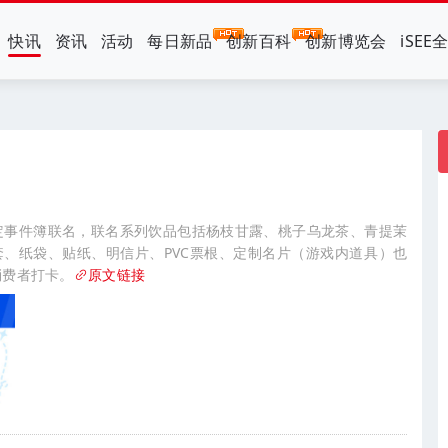
快讯
资讯
活动
每日新品
创新百科
创新博览会
iSEE
定事件簿联名，联名系列饮品包括杨枝甘露、桃子乌龙茶、青提茉
、纸袋、贴纸、明信片、PVC票根、定制名片（游戏内道具）也
消费者打卡。
原文链接