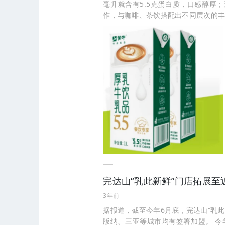
毫升就含有5.5克蛋白质，口感醇厚
作，与咖啡、茶饮搭配出不同层次的
完达山“乳此新鲜”门店拓展至
3年前
据报道，截至今年6月底，完达山“乳
版纳、三亚等城市均有签署加盟。 今