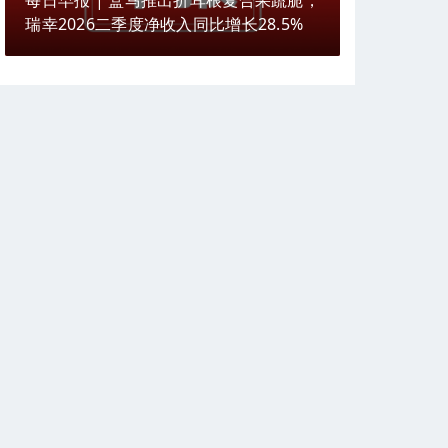
每日早报 | 盒马推出折耳根复合果蔬脆，
瑞幸2026二季度净收入同比增长28.5%