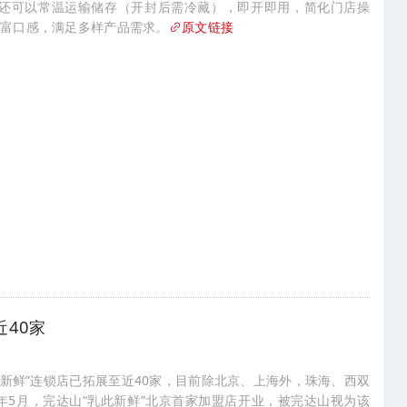
；还可以常温运输储存（开封后需冷藏），即开即用，简化门店操
丰富口感，满足多样产品需求。
原文链接
近40家
此新鲜”连锁店已拓展至近40家，目前除北京、上海外，珠海、西双
年5月，完达山“乳此新鲜”北京首家加盟店开业，被完达山视为该