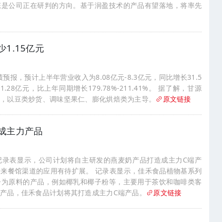
态是公司正在研判的方向。基于润盈技术的产品有望落地，将率先
1.15亿元
预报，预计上半年营业收入为8.08亿元-8.3亿元，同比增长31.5
-1.28亿元，比上年同期增长179.78%-211.41%。 据了解，甘源
售，以豆类炒货、调味坚果仁、膨化烘焙类为主导。
原文链接
成主力产品
记录表显示，公司计划将自主研发的燕麦奶产品打造成主力C端产
来餐馆渠道的应用有待扩展。 记录表显示，佳禾食品植物基系列
子为原料的产品，例如椰乳和椰子粉等，主要用于茶饮和咖啡类客
产品，佳禾食品计划将其打造成主力C端产品。
原文链接