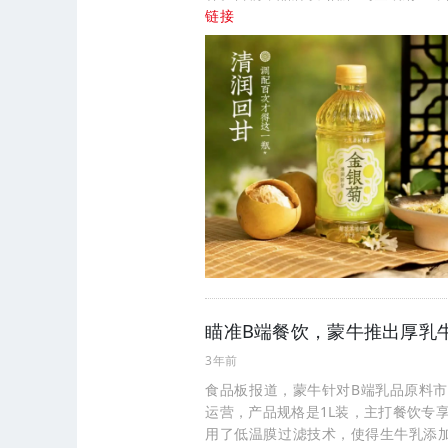
链接
瞄准B端餐饮，蒙牛推出厚乳
3年前
食品板报道，蒙牛针对B端乳品原料
运营，产品规格是1L装，主打餐饮专
用了低温膜过滤技术，使得生牛乳添加