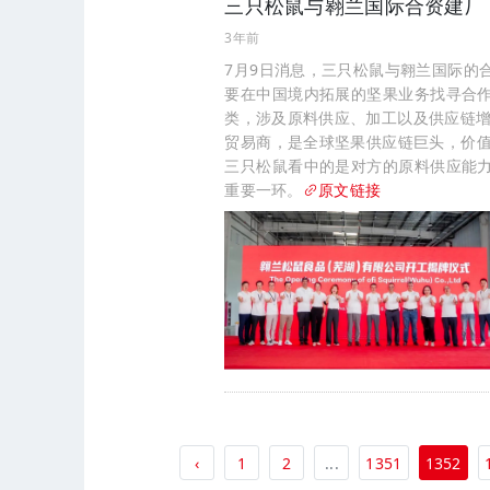
三只松鼠与翱兰国际合资建厂
3年前
7月9日消息，三只松鼠与翱兰国际的
要在中国境内拓展的坚果业务找寻合
类，涉及原料供应、加工以及供应链增
贸易商，是全球坚果供应链巨头，价值
三只松鼠看中的是对方的原料供应能
重要一环。
原文链接
‹
1
2
...
1351
1352