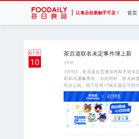
首页
让食品创新触手可及！
茶百道联名未定事件簿上新
07月
10
3年前
7月9日，茶百道在官微宣布和手游未
莉和乌漆嘛黑等。与此同时，联名杯套
同步上线，线下还有17城主题店可供