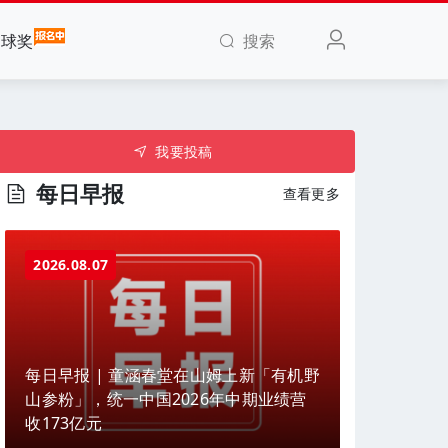
搜索
全球奖
我要投稿
每日早报
查看更多
2026.08.07
每日早报 | 童涵春堂在山姆上新「有机野
山参粉」，统一中国2026年中期业绩营
收173亿元