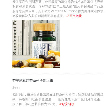
液体胶囊合同制造商，公司最新的液体输送技术允许液体填充硬
明胶和素食胶囊。而ACG是“世界上最大的”医药和保健品产品及
服务综合供应商，其子公司Vantage Nutrition作为两件式液体填
充胶囊解决方案的创新者而享有盛誉。
原文链接
茶里黑标红茶系列全新上市
3年前
12月6日，茶里全新推出黑标红茶系列礼盒装，甄选四味品鉴级红
茶：特级祁门红茶和金骏眉、一级英红九号及二级日月潭红茶。
据了解，该礼盒装价值为150元。
原文链接