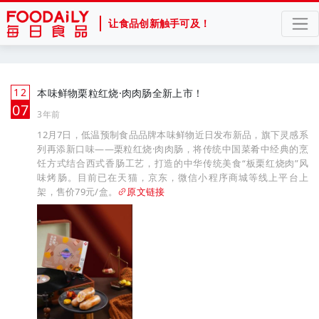
让食品创新触手可及！
12
本味鲜物栗粒红烧·肉肉肠全新上市！
月
07
3年前
12月7日，低温预制食品品牌本味鲜物近日发布新品，旗下灵感系
列再添新口味——栗粒红烧·肉肉肠，将传统中国菜肴中经典的烹
饪方式结合西式香肠工艺，打造的中华传统美食“板栗红烧肉”风
味烤肠。目前已在天猫，京东，微信小程序商城等线上平台上
架，售价79元/盒。
原文链接