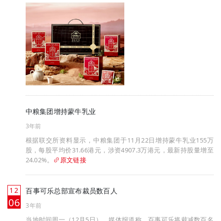
中粮集团增持蒙牛乳业
3年前
根据联交所资料显示，中粮集团于11月22日增持蒙牛乳业155万
股，每股平均价31.66港元，涉资4907.3万港元，最新持股量增至
24.02%。
原文链接
12
百事可乐总部宣布裁员数百人
月
06
3年前
当地时间周一（12月5日），媒体报道称，百事可乐将裁减数百名