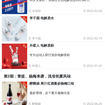
补水又体控，乐体控开启电解质饮料2.0时代
乐体控
2022.02.28
李子园 电解质水
李子园
2022.02.19
外星人 电解质粉
专为运动人群打造的电解质粉
外星人
2022.01.26
第3期：青提、杨梅来袭，浅尝初夏风味
醉鹅娘 果汁红酒曼妙杨梅口味
曼妙萦绕，这个夏天杨梅当道
醉鹅娘
2022.06.26