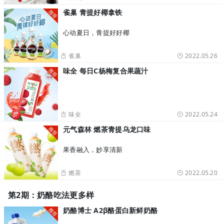
雀巢 青提好椰拿铁
心动夏日，青提好好椰
雀巢
2022.05.26
味全 每日C杨梅复合果蔬汁
味全
2022.05.24
元气森林 燃茶青提乌龙口味
果香融入，妙享清新
燃茶
2022.05.20
第2期：奶酪吃法更多样
奶酪博士 A2β酪蛋白新鲜奶酪