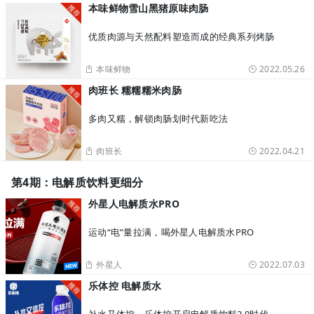
本味鲜物雪山黑猪原味肉肠
优质肉源与天然配料塑造而成的经典系列烤肠
本味鲜物
2022.05.26
肉班长 糯糯糯米肉肠
多肉又糯，解锁肉肠划时代新吃法
肉班长
2022.04.21
第4期：电解质饮料更细分
外星人电解质水PRO
运动“电”量拉满，喝外星人电解质水PRO
外星人
2022.07.03
乐体控 电解质水