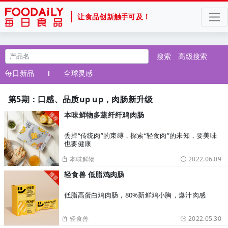
让食品创新触手可及！
搜索
高级搜索
每日新品
全球灵感
第5期：口感、品质up up，肉肠新升级
本味鲜物多蔬纤纤鸡肉肠
丢掉“传统肉”的束缚，探索“轻食肉”的未知，要美味
也要健康
本味鲜物
2022.06.09
轻食兽 低脂鸡肉肠
低脂高蛋白鸡肉肠，80%新鲜鸡小胸，爆汁肉感
轻食兽
2022.05.30