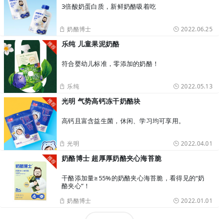
3倍酸奶蛋白质，新鲜奶酪吸着吃
奶酪博士
2022.06.25
乐纯 儿童果泥奶酪
符合婴幼儿标准，零添加的奶酪！
乐纯
2022.05.13
光明 气势高钙冻干奶酪块
高钙且富含益生菌，休闲、学习均可享用。
光明
2022.04.01
奶酪博士 超厚厚奶酪夹心海苔脆
干酪添加量≥55%的奶酪夹心海苔脆，看得见的“奶
酪夹心”！
奶酪博士
2022.01.01