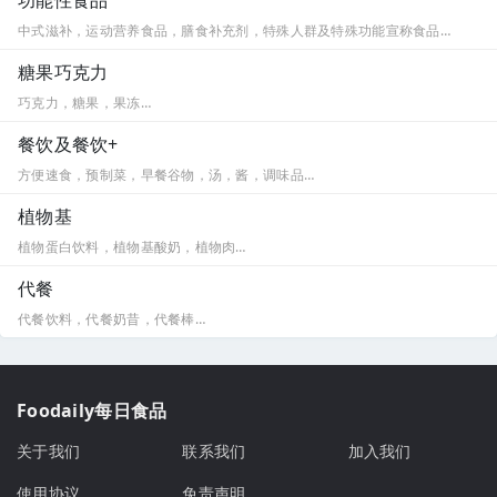
功能性食品
中式滋补，运动营养食品，膳食补充剂，特殊人群及特殊功能宣称食品…
糖果巧克力
巧克力，糖果，果冻…
餐饮及餐饮+
方便速食，预制菜，早餐谷物，汤，酱，调味品…
植物基
植物蛋白饮料，植物基酸奶，植物肉…
代餐
代餐饮料，代餐奶昔，代餐棒…
Foodaily每日食品
关于我们
联系我们
加入我们
使用协议
免责声明