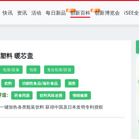
快讯
资讯
活动
每日新品
创新百科
创新博览会
iSEE
塑料 暖芯盖
包装/设备
包装
复合包装/容器
饮料
功能性食品/滋补食品
酒类
道:
药食同源
饮料风味改善
情绪健康
一键加热各类瓶装饮料 获得中国及日本发明专利授权