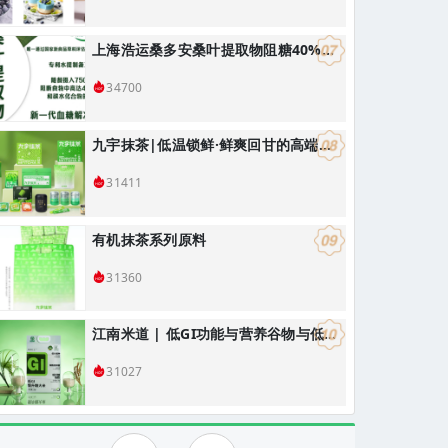
上海浩运桑多安桑叶提取物阻糖40%吸收，适合开发减肥控体产品
34700
九宇抹茶|低温锁鲜·鲜爽回甘的高端国风抹茶/饮品烘焙解决方案
31411
有机抹茶系列原料
31360
江南米道 | 低GI功能与营养谷物与低GI健康食品研发，低GI健康主食解决方案
31027