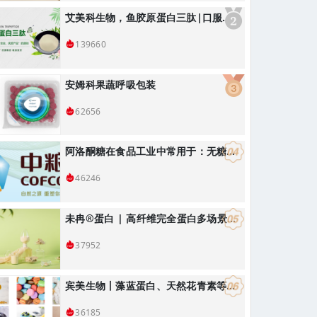
艾美科生物，鱼胶原蛋白三肽|口服美容抗衰产品解决方案
139660
安姆科果蔬呼吸包装
62656
阿洛酮糖在食品工业中常用于：无糖饮料、烘焙食品：替代蔗糖降低热量
46246
未冉®️蛋白 | 高纤维完全蛋白多场景应用解决方案
37952
宾美生物丨藻蓝蛋白、天然花青素等天然色素
36185