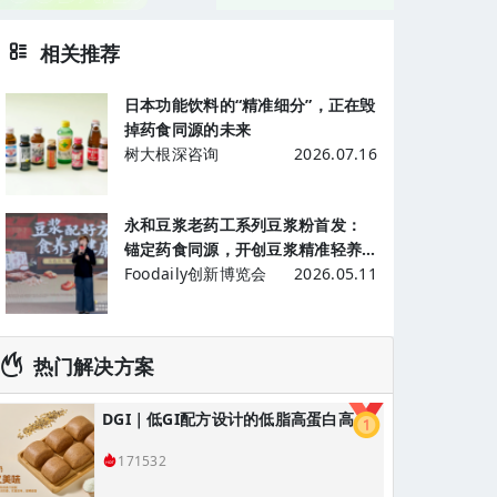
相关推荐
日本功能饮料的“精准细分”，正在毁
掉药食同源的未来
树大根深咨询
2026.07.16
永和豆浆老药工系列豆浆粉首发：
锚定药食同源，开创豆浆精准轻养
生新时代
Foodaily创新博览会
2026.05.11
热门解决方案
DGI｜低GI配方设计的低脂高蛋白高膳食纤维青稞黑全麦馒头/低GI主食解决方案
171532