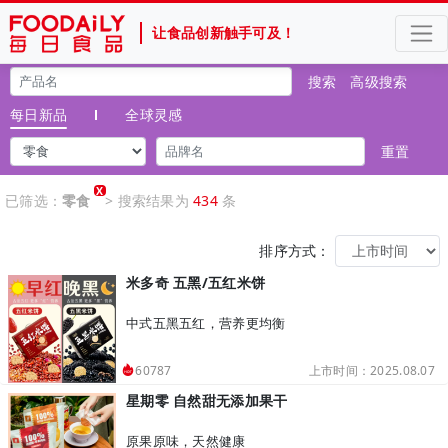
让食品创新触手可及！
搜索
高级搜索
每日新品
全球灵感
重置
X
已筛选：
零食
> 搜索结果为
434
条
排序方式：
米多奇 五黑/五红米饼
中式五黑五红，营养更均衡
上市时间：2025.08.07
60787
星期零 自然甜无添加果干
原果原味，天然健康