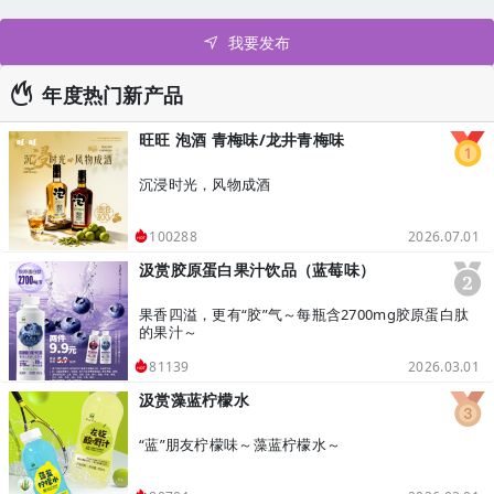
我要发布
年度热门新产品
旺旺 泡酒 青梅味/龙井青梅味
沉浸时光，风物成酒
2026.07.01
100288
汲赏胶原蛋白果汁饮品（蓝莓味）
果香四溢，更有“胶”气～每瓶含2700mg胶原蛋白肽
的果汁～
2026.03.01
81139
汲赏藻蓝柠檬水
“蓝”朋友柠檬味～藻蓝柠檬水～