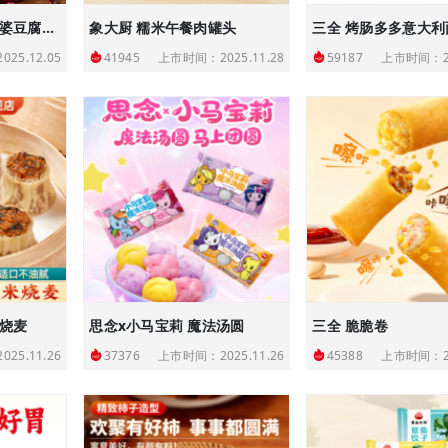
山姆 有你一面鲍鱼麻婆豆腐拌面
象大厨 糯米午餐肉罐头
三全 烤肠多多意大利
25.12.05
上市时间：2025.11.28
上市时间：20
41945
59187
米烧麦
思念x小马宝莉 魔法汤圆
三全 脆脆卷
25.11.26
上市时间：2025.11.26
上市时间：20
37376
45388