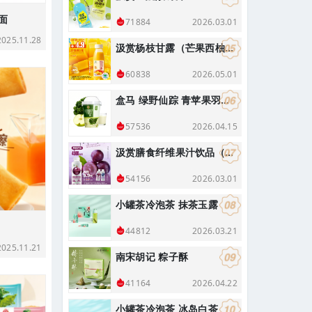
面
2026.03.01
71884
25.11.28
汲赏杨枝甘露（芒果西柚复合果汁饮料）290g
2026.05.01
60838
盒马 绿野仙踪 青苹果羽衣甘蓝奇亚籽酸奶昔 400g
2026.04.15
57536
汲赏膳食纤维果汁饮品（葡萄味）
2026.03.01
54156
小罐茶冷泡茶 抹茶玉露
2026.03.21
44812
25.11.21
南宋胡记 粽子酥
2026.04.22
41164
小罐茶冷泡茶 冰岛白茶