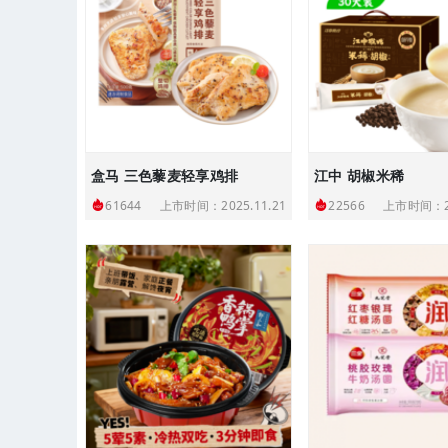
盒马 三色藜麦轻享鸡排
江中 胡椒米稀
上市时间：2025.11.21
上市时间：20
61644
22566