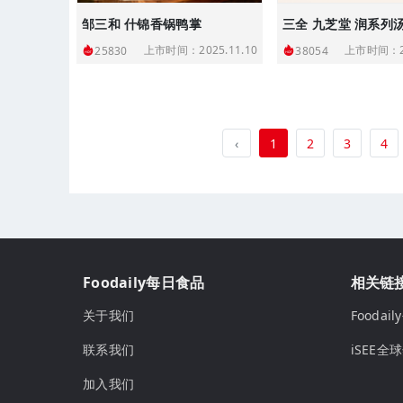
邹三和 什锦香锅鸭掌
三全 九芝堂 润系列
上市时间：2025.11.10
上市时间：20
25830
38054
‹
1
2
3
4
Foodaily每日食品
相关链
关于我们
Fooda
联系我们
iSEE全
加入我们