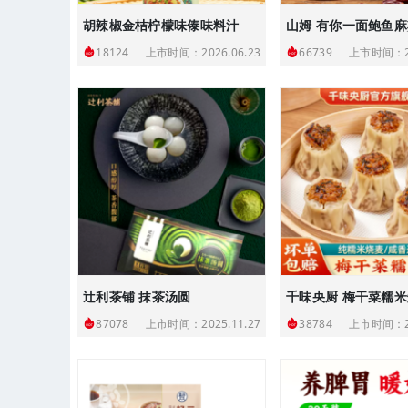
胡辣椒金桔柠檬味傣味料汁
上市时间：2026.06.23
上市时间：20
18124
66739
辻利茶铺 抹茶汤圆
千味央厨 梅干菜糯
上市时间：2025.11.27
上市时间：20
87078
38784