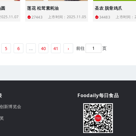
汤圆
莲花 松茸素耗油
圣农 脱骨鸡爪
25.11.07
上市时间：2025.11.05
上市时间：20
27443
34483
前往
页
5
6
...
40
41
›
接
Foodaily每日食品
ily创新博览会
球奖