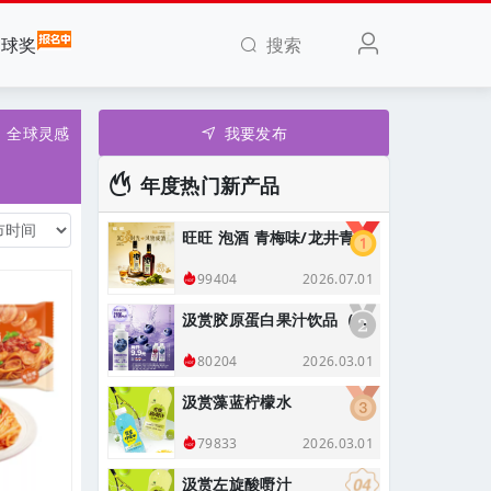
搜索
全球奖
全球灵感
我要发布
年度热门新产品
旺旺 泡酒 青梅味/龙井青梅味
2026.07.01
99404
汲赏胶原蛋白果汁饮品（蓝莓味）
2026.03.01
80204
汲赏藻蓝柠檬水
2026.03.01
79833
汲赏左旋酸嘢汁