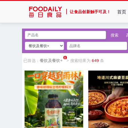
首页
让食品创新触手可及！
搜索
X
已筛选：
餐饮及餐饮+
> 搜索结果为
649
条