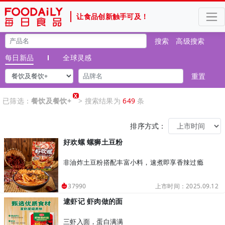
让食品创新触手可及！
搜索
高级搜索
每日新品
全球灵感
重置
X
已筛选：
餐饮及餐饮+
> 搜索结果为
649
条
排序方式：
好欢螺 螺狮土豆粉
非油炸土豆粉搭配丰富小料，速煮即享香辣过瘾
上市时间：2025.09.12
37990
逮虾记 虾肉做的面
三虾入面，蛋白满满