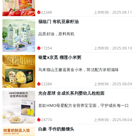
上市时间：2025.09.11
22348
福临门 有机亚麻籽油
品质好油，原料有机
上市时间：2025.09.10
17254
银鹭x京觅 榴莲小米粥
马来猫山王邂逅黄金小米，简洁配方浓郁滋味
上市时间：2025.09.09
22284
光合星球 全成长系列婴幼儿粒粒面
首款HMO母爱配方全营养宝宝面，守护成长每一口
上市时间：2025.09.04
28774
白象 手作奶酪馒头