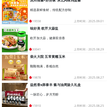
虎邦辣酱×好好家 东北风味鸡蛋酱
精选新鲜食材，传统配方炒制
上市时间：2025.09.01
19558
味好美 欧芹大蒜盐
欧芹加大蒜，健康双倍香
上市时间：2025.08.29
30041
柴火大院 五常黄糯玉米
颗颗饱满，香糯自然
上市时间：2025.08.27
19878
益然香x薛泰丰 酱与油周旋久礼盒
一脉匠心，岁月芳醇
上市时间：2025.08.25
15910