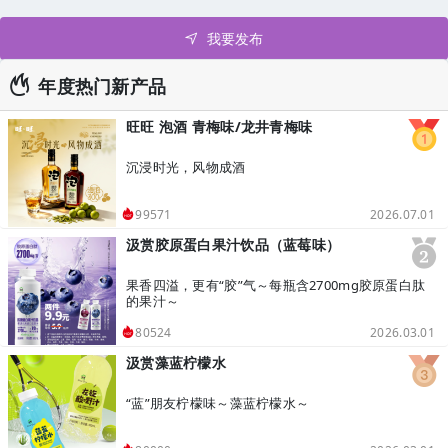
我要发布
年度热门新产品
旺旺 泡酒 青梅味/龙井青梅味
沉浸时光，风物成酒
2026.07.01
99571
汲赏胶原蛋白果汁饮品（蓝莓味）
果香四溢，更有“胶”气～每瓶含2700mg胶原蛋白肽
的果汁～
2026.03.01
80524
汲赏藻蓝柠檬水
“蓝”朋友柠檬味～藻蓝柠檬水～