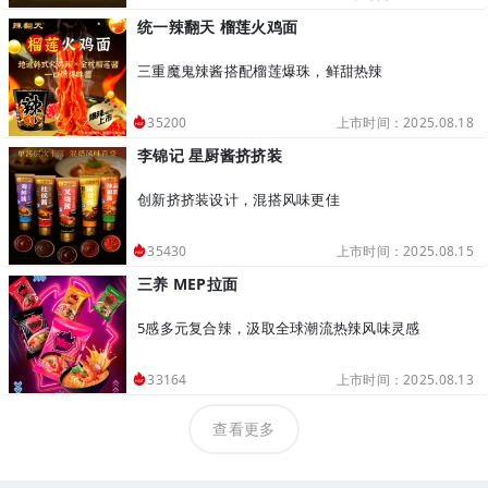
统一辣翻天 榴莲火鸡面
三重魔鬼辣酱搭配榴莲爆珠，鲜甜热辣
上市时间：2025.08.18
35200
李锦记 星厨酱挤挤装
创新挤挤装设计，混搭风味更佳
上市时间：2025.08.15
35430
三养 MEP拉面
5感多元复合辣，汲取全球潮流热辣风味灵感
上市时间：2025.08.13
33164
查看更多