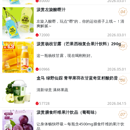
2026.03.01
80000
汲赏左旋酸嘢汁
左旋入酸嘢，玩点“嘢”的，你的运动搭子上线～！清
爽解腻～
2026.03.01
72000
汲赏杨枝甘露（芒果西柚复合果汁饮料）290g
这一瓶杨枝甘露，现在喝刚刚好。
2026.05.01
60966
盒马 绿野仙踪 青苹果羽衣甘蓝奇亚籽酸奶昔 400g
清新绿意 满杯果蔬
2026.04.15
57728
汲赏膳食纤维果汁饮品（葡萄味）
让身体畅快呼吸～每瓶含4500mg膳食纤维的果汁饮
品