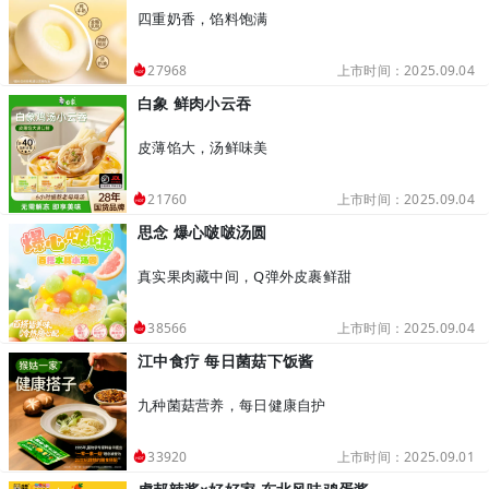
四重奶香，馅料饱满
上市时间：2025.09.04
27968
白象 鲜肉小云吞
皮薄馅大，汤鲜味美
上市时间：2025.09.04
21760
思念 爆心啵啵汤圆
真实果肉藏中间，Q弹外皮裹鲜甜
上市时间：2025.09.04
38566
江中食疗 每日菌菇下饭酱
九种菌菇营养，每日健康自护
上市时间：2025.09.01
33920