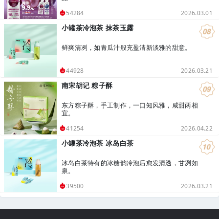
2026.03.01
54284
小罐茶冷泡茶 抹茶玉露
鲜爽清冽，如青瓜汁般充盈清新淡雅的甜意。
2026.03.21
44928
南宋胡记 粽子酥
东方粽子酥，手工制作，一口知风雅，咸甜两相
宜。
2026.04.22
41254
小罐茶冷泡茶 冰岛白茶
冰岛白茶特有的冰糖韵冷泡后愈发清透，甘冽如
泉。
2026.03.21
39500