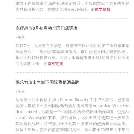
得益于在线渠道市场占有率稳定提升，为集团贡献了更多的年轻
客群和增长活力，在线收入增长表现亮眼。
原文链接
永辉超市8月初启动全国门店调改
2年前
7月17日，大河财立方消息，胖东来当日正式启动第二家胖东来帮
扶调改店——郑州永辉瀚海海尚店，该店已进入闭店调改阶段，
预计于8月7日恢复营业。同时，永辉超市将于8月初有序启动全国
门店调改工作。
原文链接
保乐力加出售旗下国际葡萄酒品牌
2年前
法国酒业巨头保乐力加（Pernod Ricard）7月17日表示，已签署
协议，将旗下一系列国际葡萄酒品牌出售给Australian Wine Hol
dco Limited，后者是一个由国际机构投资者组成的财团，也是Ac
colade Wines的所有者。该公司称，此次出售将使其进一步加强
其高端化战略，将资源用于推动其业务增长的烈酒和香槟品牌。
保乐力加称，交易仍需监管部门批准，预计将于2025年下半年完