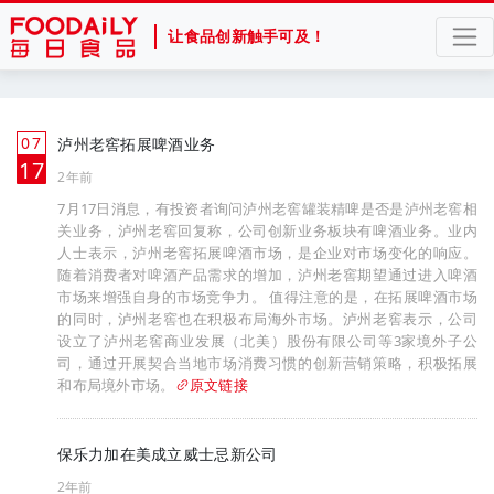
让食品创新触手可及！
07
泸州老窖拓展啤酒业务
月
17
2年前
7月17日消息，有投资者询问泸州老窖罐装精啤是否是泸州老窖相
关业务，泸州老窖回复称，公司创新业务板块有啤酒业务。业内
人士表示，泸州老窖拓展啤酒市场，是企业对市场变化的响应。
随着消费者对啤酒产品需求的增加，泸州老窖期望通过进入啤酒
市场来增强自身的市场竞争力。 值得注意的是，在拓展啤酒市场
的同时，泸州老窖也在积极布局海外市场。泸州老窖表示，公司
设立了泸州老窖商业发展（北美）股份有限公司等3家境外子公
司，通过开展契合当地市场消费习惯的创新营销策略，积极拓展
和布局境外市场。
原文链接
保乐力加在美成立威士忌新公司
2年前