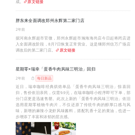
成。
原文链接
胖东来全面调改郑州永辉第二家门店
2年前
据河南永辉超市官微，郑州永辉超市瀚海海尚店今日起将闭店进
入全面调改阶段，8月7日恢复正常营业。这是继郑州信万广场店
调改后的第二家门店。
原文链接
星期零×瑞幸「蛋香牛肉风味三明治」回归
2年前
每日新品
近日，瑞幸咖啡经典烘焙单品「蛋香牛肉风味三明治」惊喜回
归，售价依旧亲民，仅需9.9元，在瑞幸咖啡小程序即可下单，部
分门店更是迅速售罄。此次上新的「蛋香牛肉风味三明治」依旧
选用星期零植物牛肉片，不仅还原了传统牛肉的醇厚口感与风
味，新增的麻辣小龙虾风味酱料，搭配乳香十足的黄油，也进一
步增添了丰富和浓郁的层次感。