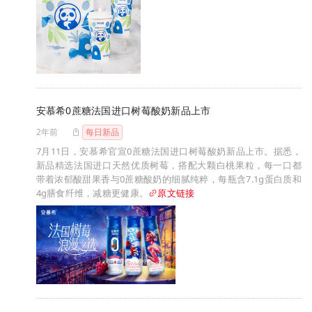
安慕希0蔗糖法国进口树莓酸奶新品上市
2年前
每日新品
7月11日，安慕希官宣0蔗糖法国进口树莓酸奶新品上市。据悉，
新品精选法国进口天然优质树莓，搭配大颗白桃果粒，每一口都
带着浓郁酸甜果香与0蔗糖酸奶的细腻纯粹，每瓶含7.1g蛋白质和
4g膳食纤维，减糖更健康。
原文链接