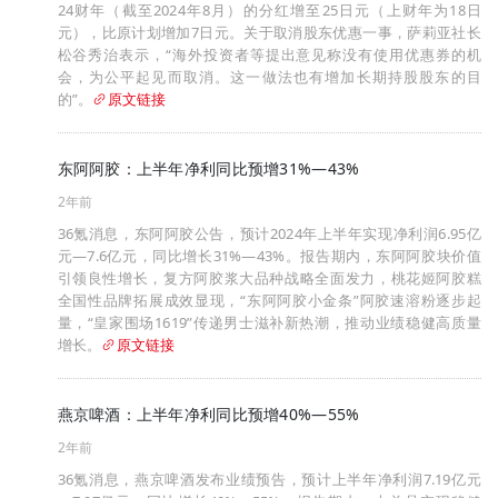
24财年（截至2024年8月）的分红增至25日元（上财年为18日
元），比原计划增加7日元。关于取消股东优惠一事，萨莉亚社长
松谷秀治表示，“海外投资者等提出意见称没有使用优惠券的机
会，为公平起见而取消。这一做法也有增加长期持股股东的目
的”。
原文链接
东阿阿胶：上半年净利同比预增31%—43%
2年前
36氪消息，东阿阿胶公告，预计2024年上半年实现净利润6.95亿
元—7.6亿元，同比增长31%—43%。报告期内，东阿阿胶块价值
引领良性增长，复方阿胶浆大品种战略全面发力，桃花姬阿胶糕
全国性品牌拓展成效显现，“东阿阿胶小金条”阿胶速溶粉逐步起
量，“皇家围场1619”传递男士滋补新热潮，推动业绩稳健高质量
增长。
原文链接
燕京啤酒：上半年净利同比预增40%—55%
2年前
36氪消息，燕京啤酒发布业绩预告，预计上半年净利润7.19亿元