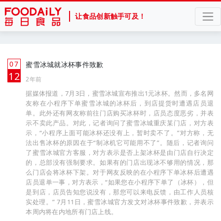
让食品创新触手可及！
07
蜜雪冰城就冰杯事件致歉
月
12
2年前
据媒体报道，7月3日，蜜雪冰城宣布推出1元冰杯。然而，多名网
友称在小程序下单蜜雪冰城的冰杯后，到店提货时遭遇店员退
单。此外还有网友称前往门店购买冰杯时，店员态度恶劣，并表
示不卖此产品。对此，记者询问了蜜雪冰城重庆某门店，对方表
示，“小程序上面可能冰杯还没有上，暂时卖不了。”对方称，无
法出售冰杯的原因在于“制冰机它可能用不了”。随后，记者询问
了蜜雪冰城官方客服，对方表示是否上架冰杯是由门店自行决定
的，总部没有强制要求。如果有的门店出现冰不够用的情况，那
么门店会将冰杯下架。对于网友反映的在小程序下单冰杯后遭遇
店员退单一事，对方表示，“如果您在小程序下单了（冰杯），但
是到店，店员告知您说没有，那您可以来电反馈，由工作人员核
实处理。” 7月11日，蜜雪冰城官方发文对冰杯事件致歉，并表示
本周内将在内地所有门店上线。