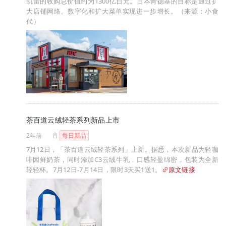
凯雷的收购总价值约为1300亿日元。日本肯德基的目标是通过扩
大店铺网络、数字化和扩大菜单实现进一步增长。（来源：小食
代）
茶百道云绒轻茶系列新品上市
2年前
每日新品
7月12日，「茶百道云绒轻茶系列」上新。据悉，本次新品为轻咖
啡因鲜奶茶，同时添加C3云绒牛乳，口感轻盈绵密，包装为全新
轻轻杯。7月12日-7月14日，限时3天买1送1。
原文链接